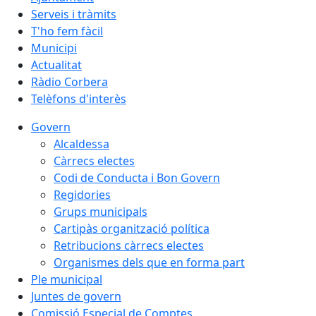
Serveis i tràmits
T'ho fem fàcil
Municipi
Actualitat
Ràdio Corbera
Telèfons d'interès
Govern
Alcaldessa
Càrrecs electes
Codi de Conducta i Bon Govern
Regidories
Grups municipals
Cartipàs organització política
Retribucions càrrecs electes
Organismes dels que en forma part
Ple municipal
Juntes de govern
Comissió Especial de Comptes