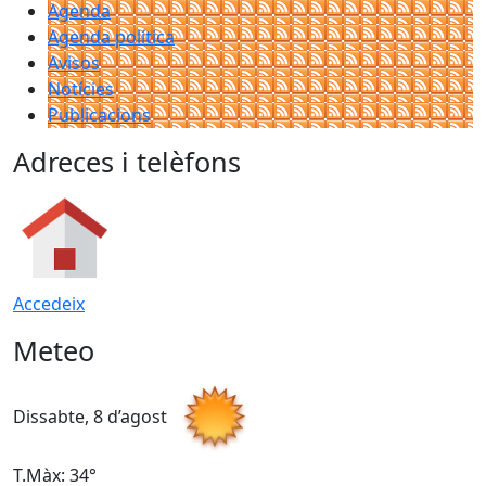
Agenda
Agenda política
Avisos
Notícies
Publicacions
Adreces i telèfons
Accedeix
Meteo
Dissabte, 8 d’agost
D
T.Màx: 34°
T