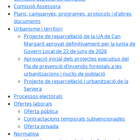
Comissió Assessora
Plans, campanyes, programes, protocols i d'altres
documents
Urbanisme i territori
Projecte de reparcel·lació de la UA de Can
Margarit aprovat definitivament per la Junta de
Govern Local de 22 de juny de 2026
Aprovació inicial dels projectes executius del
Pla de prevenció d’incendis forestals a les
urbanitzacions i nuclis de població
Projecte de reparcel·lació i urbanització de la
Servera
Processos electorals
Ofertes laborals
Oferta pública
Contractacions temporals subvencionades
Oferta privada
Normativa