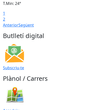
T.Min: 24°
T
1
2
Anterior
Següent
Butlletí digital
Subscriu-te
Plànol / Carrers