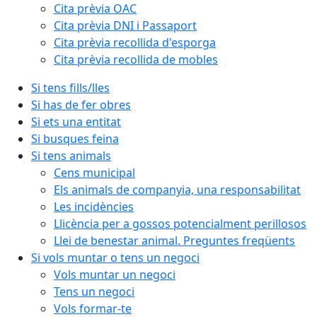
Cita prèvia OAC
Cita prèvia DNI i Passaport
Cita prèvia recollida d'esporga
Cita prèvia recollida de mobles
Si tens fills/lles
Si has de fer obres
Si ets una entitat
Si busques feina
Si tens animals
Cens municipal
Els animals de companyia, una responsabilitat
Les incidències
Llicència per a gossos potencialment perillosos
Llei de benestar animal. Preguntes freqüents
Si vols muntar o tens un negoci
Vols muntar un negoci
Tens un negoci
Vols formar-te