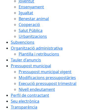
Joventut
Ensenyament
Igualtat
Benestar animal
Cooperació
Salut Pública
Urbanitzacions
Subvencions
Organització administrativa
Plantilla i retribucions
Tauler d'anuncis
Pressupost municipal
Pressupost municipal vigent
Modificacions pressupostàries
Execució pressupost trimestral
Nivell endeutament
Perfil de contractant
Seu electrònica
Transparència