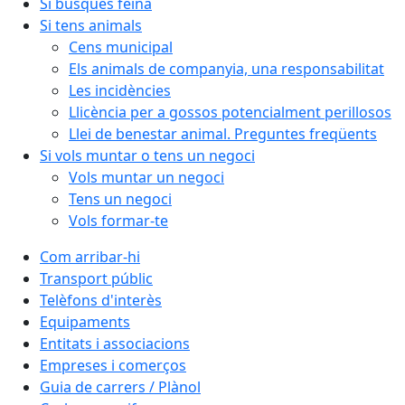
Si busques feina
Si tens animals
Cens municipal
Els animals de companyia, una responsabilitat
Les incidències
Llicència per a gossos potencialment perillosos
Llei de benestar animal. Preguntes freqüents
Si vols muntar o tens un negoci
Vols muntar un negoci
Tens un negoci
Vols formar-te
Com arribar-hi
Transport públic
Telèfons d'interès
Equipaments
Entitats i associacions
Empreses i comerços
Guia de carrers / Plànol