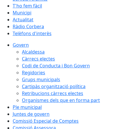
T'ho fem fàcil
Municipi
Actualitat
Ràdio Corbera
Telèfons d'interès
Govern
Alcaldessa
Càrrecs electes
Codi de Conducta i Bon Govern
Regidories
Grups municipals
Cartipàs organització política
Retribucions càrrecs electes
Organismes dels que en forma part
Ple municipal
Juntes de govern
Comissió Especial de Comptes
Comissió Assessora