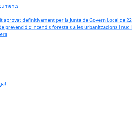
ocuments
it aprovat definitivament per la Junta de Govern Local de 2
de prevenció d’incendis forestals a les urbanitzacions i nucl
vera
gat.