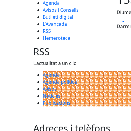
Agenda
Avisos i Consells
Diumen
Butlletí digital
Fa
L'Avançada
Darrer
RSS
Hemeroteca
RSS
L'actualitat a un clic
Agenda
Agenda política
Avisos
Notícies
Publicacions
Adreces i telèfons