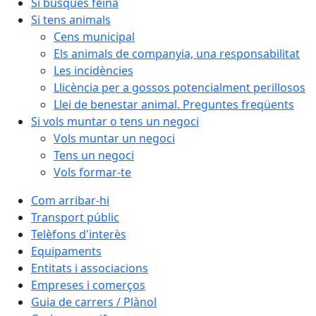
Si busques feina
Si tens animals
Cens municipal
Els animals de companyia, una responsabilitat
Les incidències
Llicència per a gossos potencialment perillosos
Llei de benestar animal. Preguntes freqüents
Si vols muntar o tens un negoci
Vols muntar un negoci
Tens un negoci
Vols formar-te
Com arribar-hi
Transport públic
Telèfons d'interès
Equipaments
Entitats i associacions
Empreses i comerços
Guia de carrers / Plànol