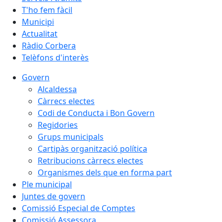
T'ho fem fàcil
Municipi
Actualitat
Ràdio Corbera
Telèfons d'interès
Govern
Alcaldessa
Càrrecs electes
Codi de Conducta i Bon Govern
Regidories
Grups municipals
Cartipàs organització política
Retribucions càrrecs electes
Organismes dels que en forma part
Ple municipal
Juntes de govern
Comissió Especial de Comptes
Comissió Assessora