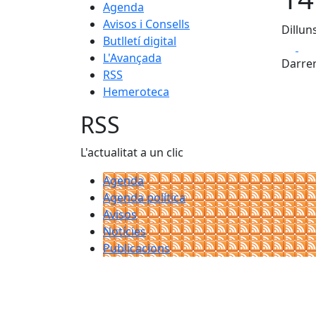
Agenda
Avisos i Consells
Dilluns
Butlletí digital
Fa
L'Avançada
Darrer
RSS
Hemeroteca
RSS
L'actualitat a un clic
Agenda
Agenda política
Avisos
Notícies
Publicacions