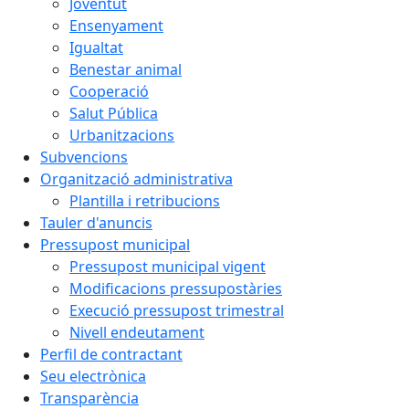
Joventut
Ensenyament
Igualtat
Benestar animal
Cooperació
Salut Pública
Urbanitzacions
Subvencions
Organització administrativa
Plantilla i retribucions
Tauler d'anuncis
Pressupost municipal
Pressupost municipal vigent
Modificacions pressupostàries
Execució pressupost trimestral
Nivell endeutament
Perfil de contractant
Seu electrònica
Transparència