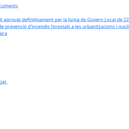
ocuments
it aprovat definitivament per la Junta de Govern Local de 2
de prevenció d’incendis forestals a les urbanitzacions i nucl
vera
gat.