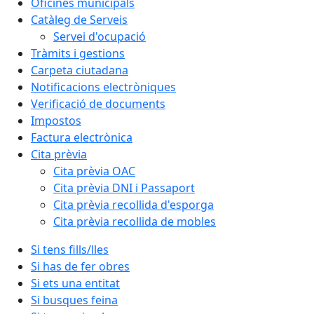
Oficines municipals
Catàleg de Serveis
Servei d'ocupació
Tràmits i gestions
Carpeta ciutadana
Notificacions electròniques
Verificació de documents
Impostos
Factura electrònica
Cita prèvia
Cita prèvia OAC
Cita prèvia DNI i Passaport
Cita prèvia recollida d'esporga
Cita prèvia recollida de mobles
Si tens fills/lles
Si has de fer obres
Si ets una entitat
Si busques feina