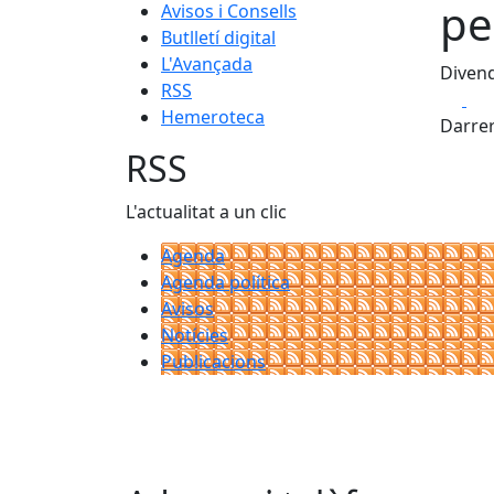
pe
Avisos i Consells
Butlletí digital
L'Avançada
Divend
RSS
Fa
Hemeroteca
Darrer
RSS
L'actualitat a un clic
Agenda
Agenda política
Avisos
Notícies
Publicacions