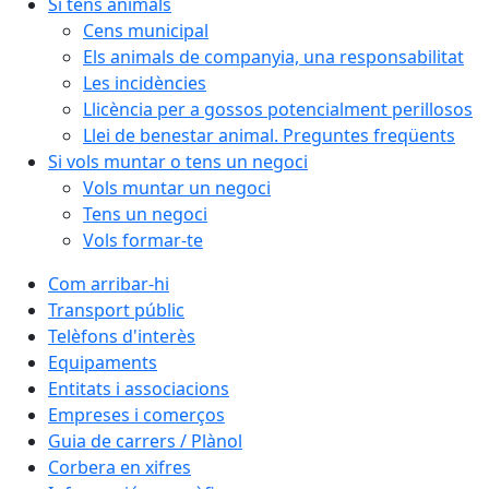
Si tens animals
Cens municipal
Els animals de companyia, una responsabilitat
Les incidències
Llicència per a gossos potencialment perillosos
Llei de benestar animal. Preguntes freqüents
Si vols muntar o tens un negoci
Vols muntar un negoci
Tens un negoci
Vols formar-te
Com arribar-hi
Transport públic
Telèfons d'interès
Equipaments
Entitats i associacions
Empreses i comerços
Guia de carrers / Plànol
Corbera en xifres