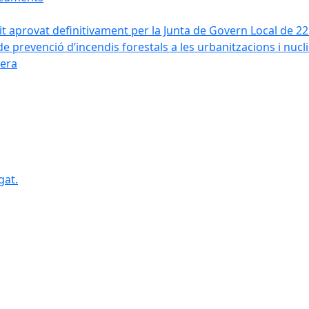
it aprovat definitivament per la Junta de Govern Local de 2
de prevenció d’incendis forestals a les urbanitzacions i nucl
vera
gat.