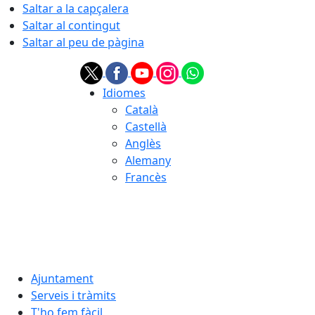
Saltar a la capçalera
Saltar al contingut
Saltar al peu de pàgina
Idiomes
Català
Castellà
Anglès
Alemany
Francès
06.08.2026 | 10:15
Ajuntament
Serveis i tràmits
T'ho fem fàcil