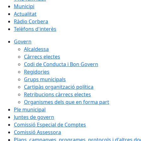
Municipi
Actualitat
Ràdio Corbera
Telèfons d'interès
Govern
Alcaldessa
Càrrecs electes
Codi de Conducta i Bon Govern
Regidories
Grups municipals
Cartipàs organització política
Retribucions càrrecs electes
Organismes dels que en forma part
Ple municipal
Juntes de govern
Comissió Especial de Comptes
Comissió Assessora
Plans, campanyes, programes, protocols i d'altres d