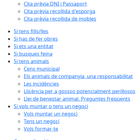
Cita prèvia DNI i Passaport
Cita prèvia recollida d'esporga
Cita prèvia recollida de mobles
Si tens fills/lles
Si has de fer obres
Si ets una entitat
Si busques feina
Si tens animals
Cens municipal
Els animals de companyia, una responsabilitat
Les incidències
Llicència per a gossos potencialment perillosos
Llei de benestar animal. Preguntes freqüents
Si vols muntar o tens un negoci
Vols muntar un negoci
Tens un negoci
Vols formar-te