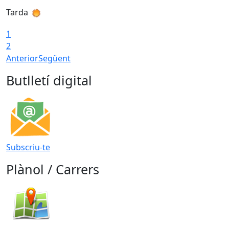
Tarda
T
1
2
Anterior
Següent
Butlletí digital
Subscriu-te
Plànol / Carrers