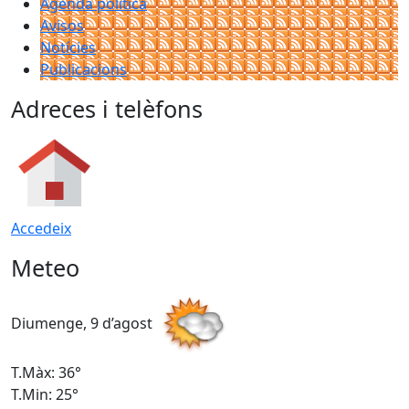
Agenda política
Avisos
Notícies
Publicacions
Adreces i telèfons
Accedeix
Meteo
Diumenge, 9 d’agost
D
T.Màx: 36°
T
T.Min: 25°
T