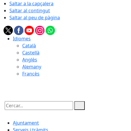
Saltar a la capçalera
Saltar al contingut
Saltar al peu de pàgina
Idiomes
Català
Castellà
Anglès
Alemany
Francès
09.08.2026 | 05:42
Cercar:
Ajuntament
Serveis i tràmits