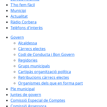
T'ho fem fàcil
Municipi
Actualitat
Ràdio Corbera
Telèfons d'interès
Govern
Alcaldessa
Càrrecs electes
Codi de Conducta i Bon Govern
Regidories
Grups municipals
Cartipàs organització política
Retribucions càrrecs electes
Organismes dels que en forma part
Ple municipal
Juntes de govern
Comissió Especial de Comptes
Comissió Assessora