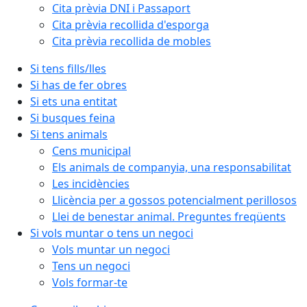
Cita prèvia DNI i Passaport
Cita prèvia recollida d'esporga
Cita prèvia recollida de mobles
Si tens fills/lles
Si has de fer obres
Si ets una entitat
Si busques feina
Si tens animals
Cens municipal
Els animals de companyia, una responsabilitat
Les incidències
Llicència per a gossos potencialment perillosos
Llei de benestar animal. Preguntes freqüents
Si vols muntar o tens un negoci
Vols muntar un negoci
Tens un negoci
Vols formar-te