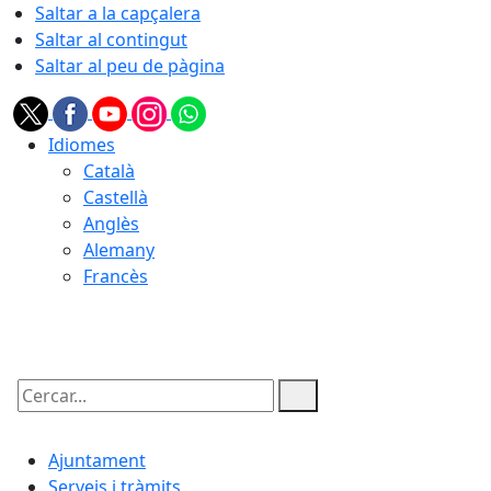
Saltar a la capçalera
Saltar al contingut
Saltar al peu de pàgina
Idiomes
Català
Castellà
Anglès
Alemany
Francès
09.08.2026 | 15:54
Cercar:
Ajuntament
Serveis i tràmits