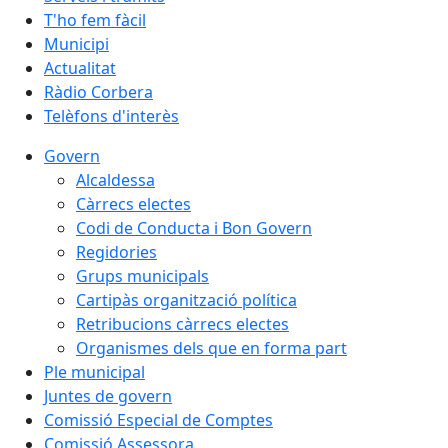
T'ho fem fàcil
Municipi
Actualitat
Ràdio Corbera
Telèfons d'interès
Govern
Alcaldessa
Càrrecs electes
Codi de Conducta i Bon Govern
Regidories
Grups municipals
Cartipàs organització política
Retribucions càrrecs electes
Organismes dels que en forma part
Ple municipal
Juntes de govern
Comissió Especial de Comptes
Comissió Assessora