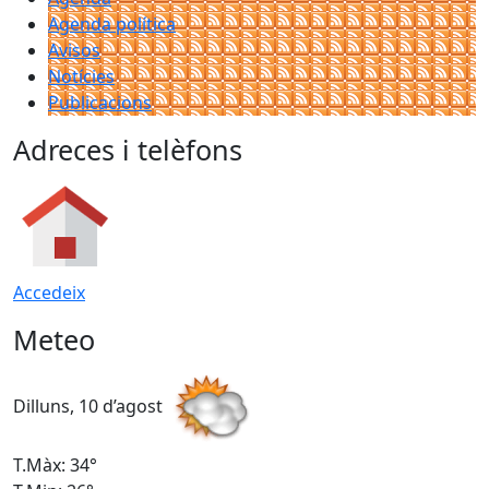
Agenda política
Avisos
Notícies
Publicacions
Adreces i telèfons
Accedeix
Meteo
Dilluns, 10 d’agost
D
T.Màx: 34°
T