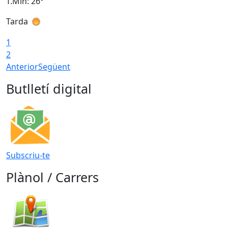
T.Min: 26°
T
Tarda
T
1
2
Anterior
Següent
Butlletí digital
Subscriu-te
Plànol / Carrers