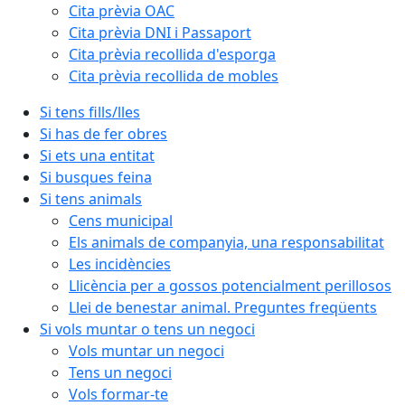
Cita prèvia OAC
Cita prèvia DNI i Passaport
Cita prèvia recollida d'esporga
Cita prèvia recollida de mobles
Si tens fills/lles
Si has de fer obres
Si ets una entitat
Si busques feina
Si tens animals
Cens municipal
Els animals de companyia, una responsabilitat
Les incidències
Llicència per a gossos potencialment perillosos
Llei de benestar animal. Preguntes freqüents
Si vols muntar o tens un negoci
Vols muntar un negoci
Tens un negoci
Vols formar-te