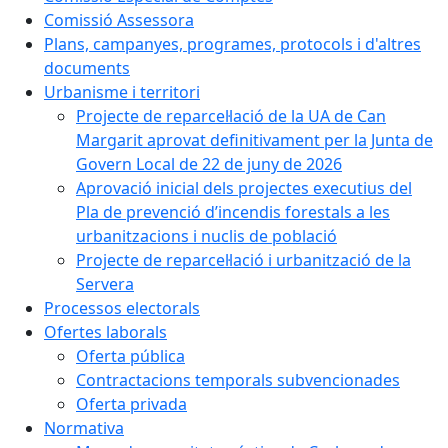
Comissió Assessora
Plans, campanyes, programes, protocols i d'altres
documents
Urbanisme i territori
Projecte de reparcel·lació de la UA de Can
Margarit aprovat definitivament per la Junta de
Govern Local de 22 de juny de 2026
Aprovació inicial dels projectes executius del
Pla de prevenció d’incendis forestals a les
urbanitzacions i nuclis de població
Projecte de reparcel·lació i urbanització de la
Servera
Processos electorals
Ofertes laborals
Oferta pública
Contractacions temporals subvencionades
Oferta privada
Normativa