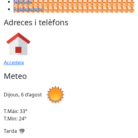
Notícies
Publicacions
Adreces i telèfons
Accedeix
Meteo
Dijous, 6 d’agost
D
T.Màx: 33°
T
T.Min: 24°
T
Tarda