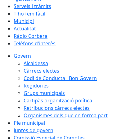
Serveis i tràmits
T'ho fem fàcil
Municipi
Actualitat
Ràdio Corbera
Telèfons d'interès
Govern
Alcaldessa
Càrrecs electes
Codi de Conducta i Bon Govern
Regidories
Grups municipals
Cartipàs organització política
Retribucions càrrecs electes
Organismes dels que en forma part
Ple municipal
Juntes de govern
Comissió Especial de Comptes