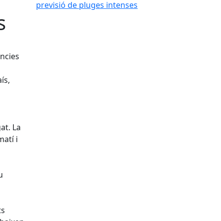
s
ències
ís,
at. La
atí i
u
ts