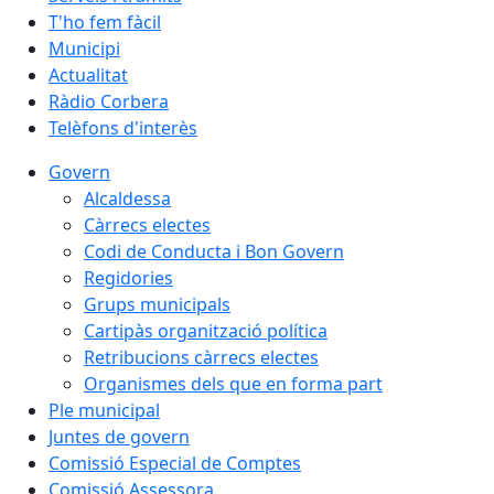
T'ho fem fàcil
Municipi
Actualitat
Ràdio Corbera
Telèfons d'interès
Govern
Alcaldessa
Càrrecs electes
Codi de Conducta i Bon Govern
Regidories
Grups municipals
Cartipàs organització política
Retribucions càrrecs electes
Organismes dels que en forma part
Ple municipal
Juntes de govern
Comissió Especial de Comptes
Comissió Assessora