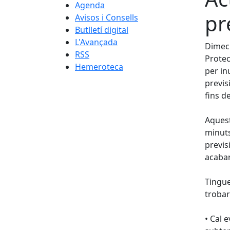
Agenda
pr
Avisos i Consells
Butlletí digital
L'Avançada
Dimecr
RSS
Protec
Hemeroteca
per in
previs
fins d
Aquest
minuts
previs
acabar
Tingue
trobar
• Cal 