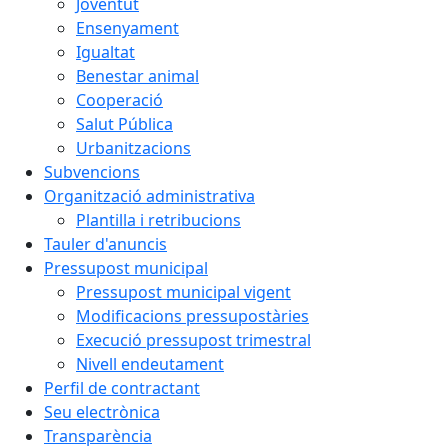
Joventut
Ensenyament
Igualtat
Benestar animal
Cooperació
Salut Pública
Urbanitzacions
Subvencions
Organització administrativa
Plantilla i retribucions
Tauler d'anuncis
Pressupost municipal
Pressupost municipal vigent
Modificacions pressupostàries
Execució pressupost trimestral
Nivell endeutament
Perfil de contractant
Seu electrònica
Transparència