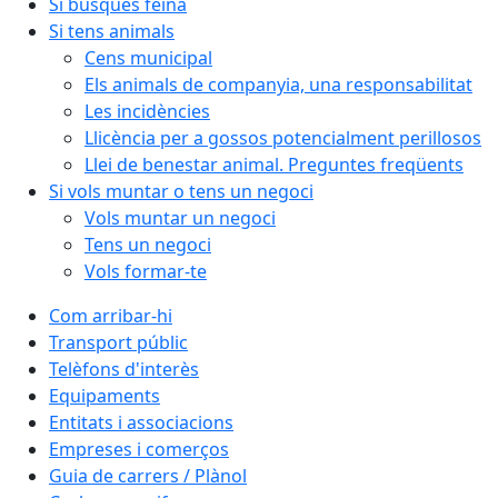
Si busques feina
Si tens animals
Cens municipal
Els animals de companyia, una responsabilitat
Les incidències
Llicència per a gossos potencialment perillosos
Llei de benestar animal. Preguntes freqüents
Si vols muntar o tens un negoci
Vols muntar un negoci
Tens un negoci
Vols formar-te
Com arribar-hi
Transport públic
Telèfons d'interès
Equipaments
Entitats i associacions
Empreses i comerços
Guia de carrers / Plànol