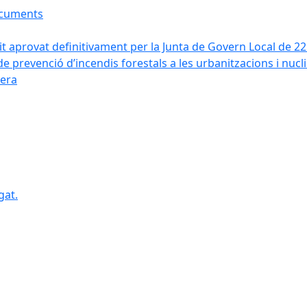
ocuments
it aprovat definitivament per la Junta de Govern Local de 2
de prevenció d’incendis forestals a les urbanitzacions i nucl
vera
gat.