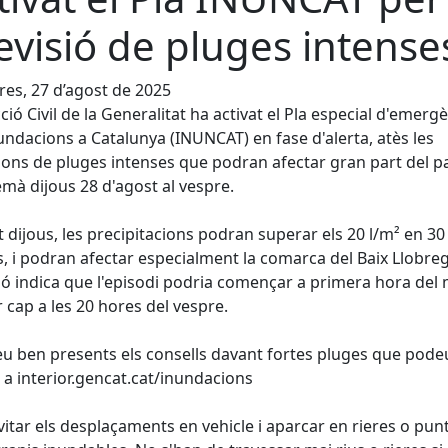
evisió de pluges intense
es, 27 d’agost de 2025
ció Civil de la Generalitat ha activat el Pla especial d'emerg
undacions a Catalunya (INUNCAT) en fase d'alerta, atès les
ions de pluges intenses que podran afectar gran part del pa
emà dijous 28 d'agost al vespre.
 dijous, les precipitacions podran superar els 20 l/m² en 30
, i podran afectar especialment la comarca del Baix Llobreg
ió indica que l'episodi podria començar a primera hora del m
 cap a les 20 hores del vespre.
u ben presents els consells davant fortes pluges que pode
 a interior.gencat.cat/inundacions
evitar els desplaçaments en vehicle i aparcar en rieres o pun