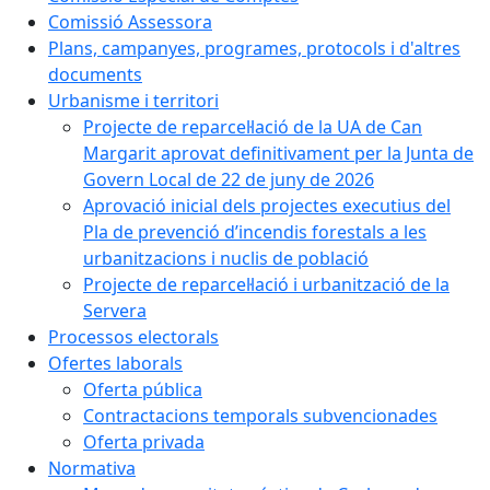
Comissió Assessora
Plans, campanyes, programes, protocols i d'altres
documents
Urbanisme i territori
Projecte de reparcel·lació de la UA de Can
Margarit aprovat definitivament per la Junta de
Govern Local de 22 de juny de 2026
Aprovació inicial dels projectes executius del
Pla de prevenció d’incendis forestals a les
urbanitzacions i nuclis de població
Projecte de reparcel·lació i urbanització de la
Servera
Processos electorals
Ofertes laborals
Oferta pública
Contractacions temporals subvencionades
Oferta privada
Normativa