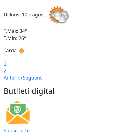
Dilluns, 10 d’agost
D
T.Màx: 34°
T
T.Min: 26°
T
Tarda
T
1
2
Anterior
Següent
Butlletí digital
Subscriu-te