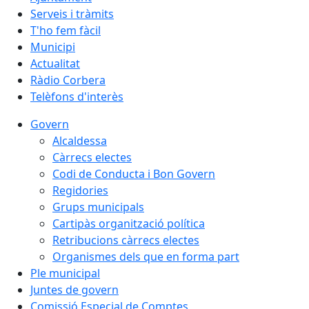
Serveis i tràmits
T'ho fem fàcil
Municipi
Actualitat
Ràdio Corbera
Telèfons d'interès
Govern
Alcaldessa
Càrrecs electes
Codi de Conducta i Bon Govern
Regidories
Grups municipals
Cartipàs organització política
Retribucions càrrecs electes
Organismes dels que en forma part
Ple municipal
Juntes de govern
Comissió Especial de Comptes