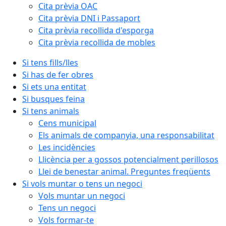
Cita prèvia OAC
Cita prèvia DNI i Passaport
Cita prèvia recollida d'esporga
Cita prèvia recollida de mobles
Si tens fills/lles
Si has de fer obres
Si ets una entitat
Si busques feina
Si tens animals
Cens municipal
Els animals de companyia, una responsabilitat
Les incidències
Llicència per a gossos potencialment perillosos
Llei de benestar animal. Preguntes freqüents
Si vols muntar o tens un negoci
Vols muntar un negoci
Tens un negoci
Vols formar-te