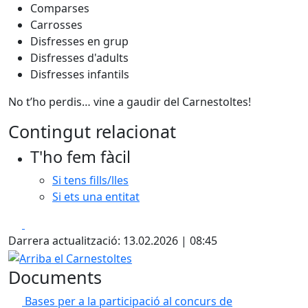
Comparses
Carrosses
Disfresses en grup
Disfresses d'adults
Disfresses infantils
No t’ho perdis… vine a gaudir del Carnestoltes!
Contingut relacionat
T'ho fem fàcil
Si tens fills/lles
Si ets una entitat
Facebook
X
Darrera actualització: 13.02.2026 | 08:45
Arriba el Carnestoltes
Documents
Bases per a la participació al concurs de