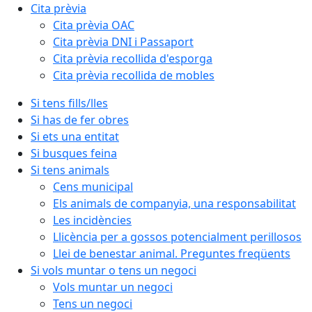
Cita prèvia
Cita prèvia OAC
Cita prèvia DNI i Passaport
Cita prèvia recollida d'esporga
Cita prèvia recollida de mobles
Si tens fills/lles
Si has de fer obres
Si ets una entitat
Si busques feina
Si tens animals
Cens municipal
Els animals de companyia, una responsabilitat
Les incidències
Llicència per a gossos potencialment perillosos
Llei de benestar animal. Preguntes freqüents
Si vols muntar o tens un negoci
Vols muntar un negoci
Tens un negoci