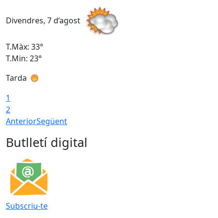
Divendres, 7 d’agost
D
T.Màx: 33°
T
T.Min: 23°
T
Tarda
1
2
Anterior
Següent
Butlletí digital
Subscriu-te