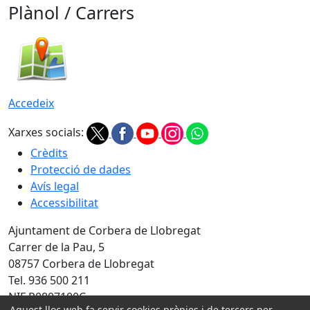
Plànol / Carrers
Accedeix
Xarxes socials:
Crèdits
Protecció de dades
Avís legal
Accessibilitat
Ajuntament de Corbera de Llobregat
Carrer de la Pau, 5
08757 Corbera de Llobregat
Tel. 936 500 211
NIF P0807100C
Aquest lloc web fa servir cookies pròpies i de tercers per