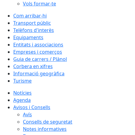
Vols formar-te
Com arribar-hi
Transport públic
Telèfons d'interès
Equipaments
Entitats i associacions
Empreses i comerços
Guia de carrers / Plànol
Corbera en xifres
Informació geogràfica
Turisme
Notícies
Agenda
Avisos i Consells
Avís
Consells de seguretat
Notes informatives