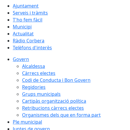
Ajuntament
Serveis i tràmits
T'ho fem fàcil
Municipi
Actualitat
Ràdio Corbera
Telèfons d'interès
Govern
Alcaldessa
Càrrecs electes
Codi de Conducta i Bon Govern
Regidories
Grups municipals
Cartipàs organització política
Retribucions càrrecs electes
Organismes dels que en forma part
Ple municipal
Juntes de govern