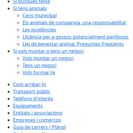
Si busques feina
Si tens animals
Cens municipal
Els animals de companyia, una responsabilitat
Les incidències
Llicència per a gossos potencialment perillosos
Llei de benestar animal. Preguntes freqüents
Si vols muntar o tens un negoci
Vols muntar un negoci
Tens un negoci
Vols formar-te
Com arribar-hi
Transport públic
Telèfons d'interès
Equipaments
Entitats i associacions
Empreses i comerços
Guia de carrers / Plànol