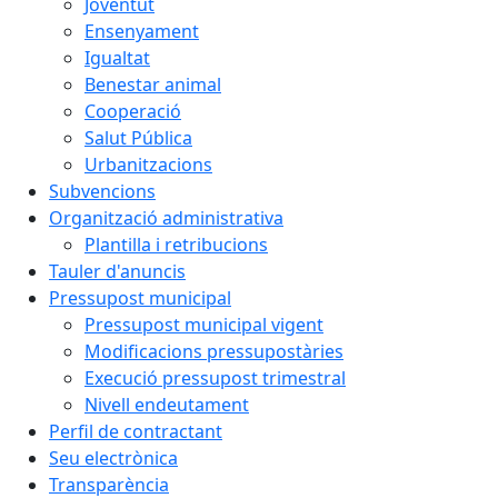
Joventut
Ensenyament
Igualtat
Benestar animal
Cooperació
Salut Pública
Urbanitzacions
Subvencions
Organització administrativa
Plantilla i retribucions
Tauler d'anuncis
Pressupost municipal
Pressupost municipal vigent
Modificacions pressupostàries
Execució pressupost trimestral
Nivell endeutament
Perfil de contractant
Seu electrònica
Transparència