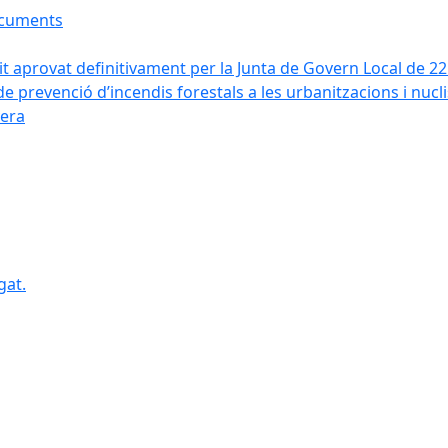
ocuments
it aprovat definitivament per la Junta de Govern Local de 2
de prevenció d’incendis forestals a les urbanitzacions i nucl
vera
gat.