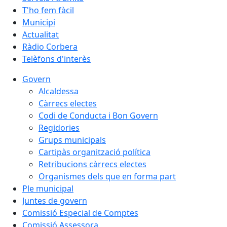
T'ho fem fàcil
Municipi
Actualitat
Ràdio Corbera
Telèfons d'interès
Govern
Alcaldessa
Càrrecs electes
Codi de Conducta i Bon Govern
Regidories
Grups municipals
Cartipàs organització política
Retribucions càrrecs electes
Organismes dels que en forma part
Ple municipal
Juntes de govern
Comissió Especial de Comptes
Comissió Assessora