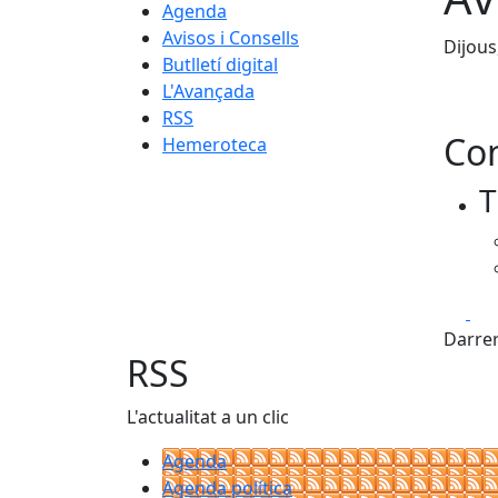
Agenda
Avisos i Consells
Dijous
Butlletí digital
L'Avançada
RSS
Con
Hemeroteca
T
Fa
Darrer
RSS
L'actualitat a un clic
Agenda
Agenda política