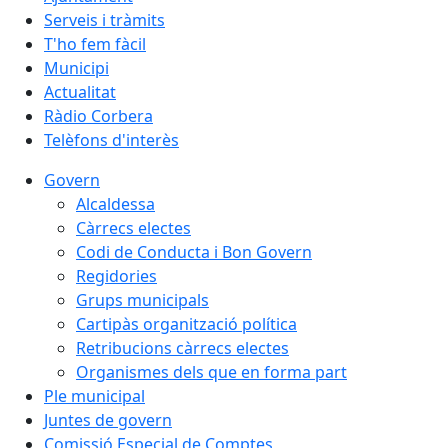
Serveis i tràmits
T'ho fem fàcil
Municipi
Actualitat
Ràdio Corbera
Telèfons d'interès
Govern
Alcaldessa
Càrrecs electes
Codi de Conducta i Bon Govern
Regidories
Grups municipals
Cartipàs organització política
Retribucions càrrecs electes
Organismes dels que en forma part
Ple municipal
Juntes de govern
Comissió Especial de Comptes