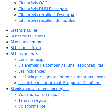
Cita prèvia OAC
Cita prèvia DNI i Passaport
Cita prèvia recollida d'esporga
Cita prèvia recollida de mobles
Si tens fills/lles
Si has de fer obres
Si ets una entitat
Si busques feina
Si tens animals
Cens municipal
Els animals de companyia, una responsabilitat
Les incidències
Llicència per a gossos potencialment perillosos
Llei de benestar animal. Preguntes freqüents
Si vols muntar o tens un negoci
Vols muntar un negoci
Tens un negoci
Vols formar-te