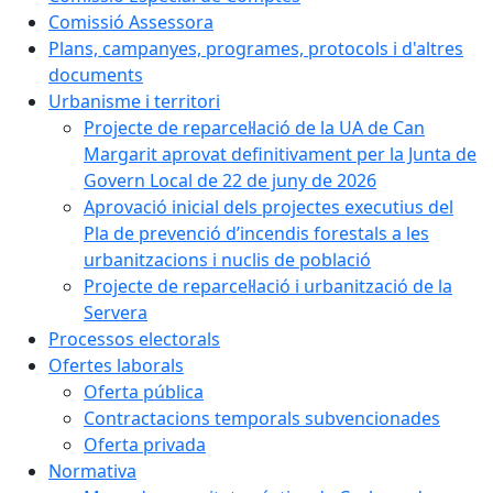
Comissió Assessora
Plans, campanyes, programes, protocols i d'altres
documents
Urbanisme i territori
Projecte de reparcel·lació de la UA de Can
Margarit aprovat definitivament per la Junta de
Govern Local de 22 de juny de 2026
Aprovació inicial dels projectes executius del
Pla de prevenció d’incendis forestals a les
urbanitzacions i nuclis de població
Projecte de reparcel·lació i urbanització de la
Servera
Processos electorals
Ofertes laborals
Oferta pública
Contractacions temporals subvencionades
Oferta privada
Normativa