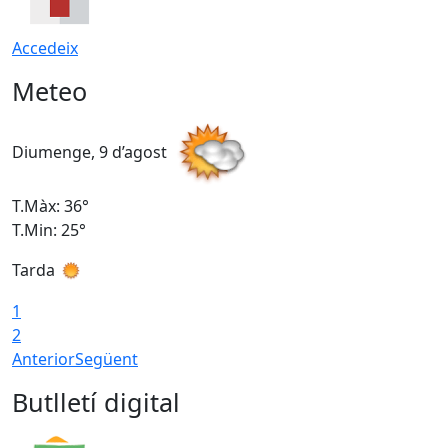
Accedeix
Meteo
Diumenge, 9 d’agost
D
T.Màx: 36°
T
T.Min: 25°
T
Tarda
T
1
2
Anterior
Següent
Butlletí digital