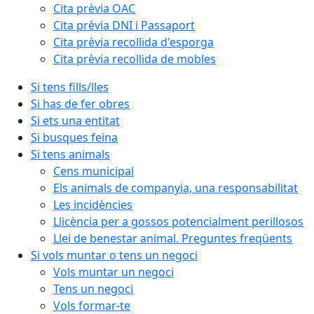
Cita prèvia OAC
Cita prèvia DNI i Passaport
Cita prèvia recollida d'esporga
Cita prèvia recollida de mobles
Si tens fills/lles
Si has de fer obres
Si ets una entitat
Si busques feina
Si tens animals
Cens municipal
Els animals de companyia, una responsabilitat
Les incidències
Llicència per a gossos potencialment perillosos
Llei de benestar animal. Preguntes freqüents
Si vols muntar o tens un negoci
Vols muntar un negoci
Tens un negoci
Vols formar-te