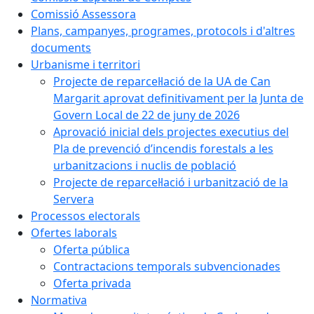
Comissió Assessora
Plans, campanyes, programes, protocols i d'altres
documents
Urbanisme i territori
Projecte de reparcel·lació de la UA de Can
Margarit aprovat definitivament per la Junta de
Govern Local de 22 de juny de 2026
Aprovació inicial dels projectes executius del
Pla de prevenció d’incendis forestals a les
urbanitzacions i nuclis de població
Projecte de reparcel·lació i urbanització de la
Servera
Processos electorals
Ofertes laborals
Oferta pública
Contractacions temporals subvencionades
Oferta privada
Normativa