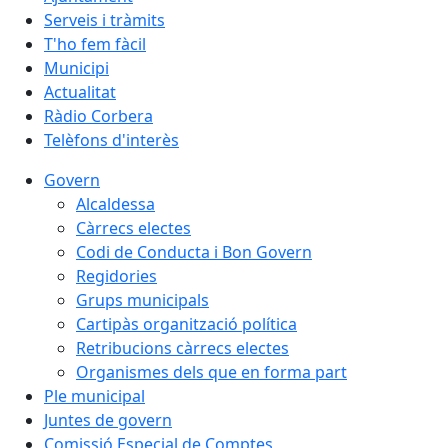
Serveis i tràmits
T'ho fem fàcil
Municipi
Actualitat
Ràdio Corbera
Telèfons d'interès
Govern
Alcaldessa
Càrrecs electes
Codi de Conducta i Bon Govern
Regidories
Grups municipals
Cartipàs organització política
Retribucions càrrecs electes
Organismes dels que en forma part
Ple municipal
Juntes de govern
Comissió Especial de Comptes