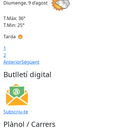
Diumenge, 9 d’agost
D
T.Màx: 36°
T
T.Min: 25°
T
Tarda
T
1
2
Anterior
Següent
Butlletí digital
Subscriu-te
Plànol / Carrers