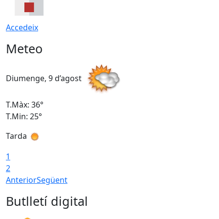
Accedeix
Meteo
Diumenge, 9 d’agost
D
T.Màx: 36°
T
T.Min: 25°
T
Tarda
T
1
2
Anterior
Següent
Butlletí digital