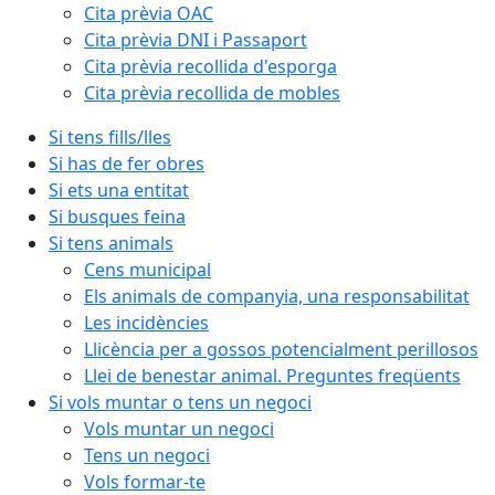
Cita prèvia OAC
Cita prèvia DNI i Passaport
Cita prèvia recollida d'esporga
Cita prèvia recollida de mobles
Si tens fills/lles
Si has de fer obres
Si ets una entitat
Si busques feina
Si tens animals
Cens municipal
Els animals de companyia, una responsabilitat
Les incidències
Llicència per a gossos potencialment perillosos
Llei de benestar animal. Preguntes freqüents
Si vols muntar o tens un negoci
Vols muntar un negoci
Tens un negoci
Vols formar-te