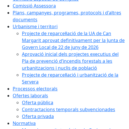
Comissió Assessora
Plans, campanyes, programes, protocols i d'altres
documents
Urbanisme i territori
Projecte de reparcel·lació de la UA de Can
Margarit aprovat definitivament per la Junta de
Govern Local de 22 de juny de 2026
Aprovació inicial dels projectes executius del
Pla de prevenció d’incendis forestals a les
urbanitzacions i nuclis de població
Projecte de reparcel·lació i urbanització de la
Servera
Processos electorals
Ofertes laborals
Oferta pública
Contractacions temporals subvencionades
Oferta privada
Normativa