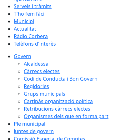
Serveis i tràmits
T'ho fem fàcil
Municipi
Actualitat
Ràdio Corbera
Telèfons d'interès
Govern
Alcaldessa
Càrrecs electes
Codi de Conducta i Bon Govern
Regidories
Grups municipals
Cartipàs organització política
Retribucions càrrecs electes
Organismes dels que en forma part
Ple municipal
Juntes de govern
Comissió Especial de Comptes