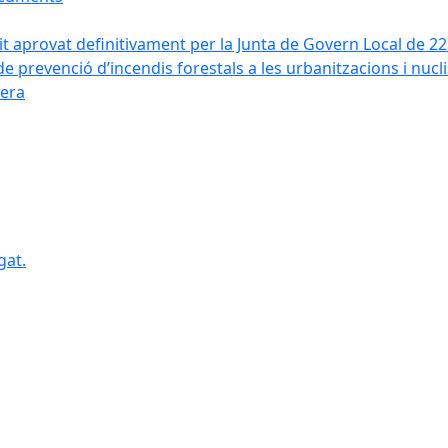
it aprovat definitivament per la Junta de Govern Local de 2
de prevenció d’incendis forestals a les urbanitzacions i nucl
vera
gat.