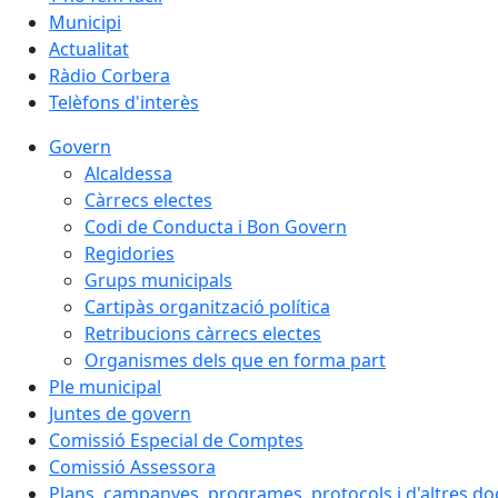
Municipi
Actualitat
Ràdio Corbera
Telèfons d'interès
Govern
Alcaldessa
Càrrecs electes
Codi de Conducta i Bon Govern
Regidories
Grups municipals
Cartipàs organització política
Retribucions càrrecs electes
Organismes dels que en forma part
Ple municipal
Juntes de govern
Comissió Especial de Comptes
Comissió Assessora
Plans, campanyes, programes, protocols i d'altres d