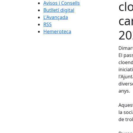
cl
Avisos i Consells
Butlletí digital
ca
L'Avançada
RSS
20
Hemeroteca
Dimart
El pas
cloend
inicia
l'Ajun
divers
anys.
Aquest
la soc
de tro