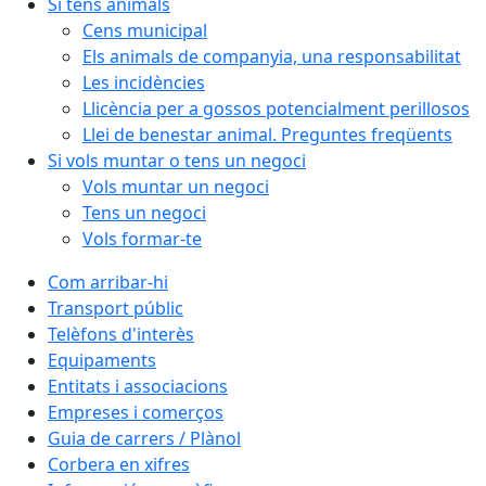
Si tens animals
Cens municipal
Els animals de companyia, una responsabilitat
Les incidències
Llicència per a gossos potencialment perillosos
Llei de benestar animal. Preguntes freqüents
Si vols muntar o tens un negoci
Vols muntar un negoci
Tens un negoci
Vols formar-te
Com arribar-hi
Transport públic
Telèfons d'interès
Equipaments
Entitats i associacions
Empreses i comerços
Guia de carrers / Plànol
Corbera en xifres