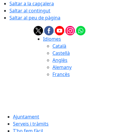
Saltar a la capçalera
Saltar al contingut
Saltar al peu de pàgina
Idiomes
Català
Castellà
Anglès
Alemany
Francès
06.08.2026 | 18:57
Ajuntament
Serveis i tràmits
T'ho fem fàcil