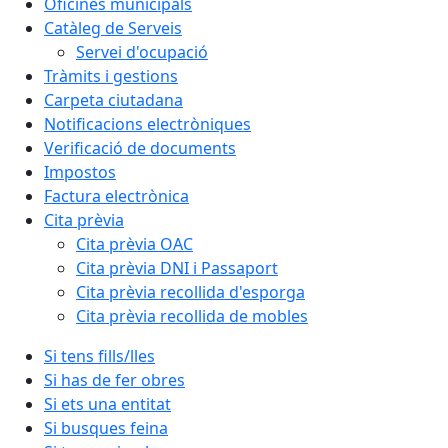
Oficines municipals
Catàleg de Serveis
Servei d'ocupació
Tràmits i gestions
Carpeta ciutadana
Notificacions electròniques
Verificació de documents
Impostos
Factura electrònica
Cita prèvia
Cita prèvia OAC
Cita prèvia DNI i Passaport
Cita prèvia recollida d'esporga
Cita prèvia recollida de mobles
Si tens fills/lles
Si has de fer obres
Si ets una entitat
Si busques feina