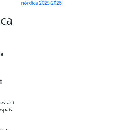
ica
de
60
estar i
espais