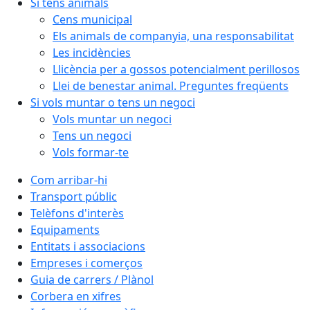
Si tens animals
Cens municipal
Els animals de companyia, una responsabilitat
Les incidències
Llicència per a gossos potencialment perillosos
Llei de benestar animal. Preguntes freqüents
Si vols muntar o tens un negoci
Vols muntar un negoci
Tens un negoci
Vols formar-te
Com arribar-hi
Transport públic
Telèfons d'interès
Equipaments
Entitats i associacions
Empreses i comerços
Guia de carrers / Plànol
Corbera en xifres