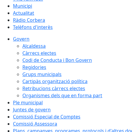
Municipi
Actualitat
Ràdio Corbera
Telèfons d'interès
Govern
Alcaldessa
Càrrecs electes
Codi de Conducta i Bon Govern
Regidories
Grups municipals
Cartipàs organització política
Retribucions càrrecs electes
Organismes dels que en forma part
Ple municipal
Juntes de govern
Comissió Especial de Comptes
Comissió Assessora
Plans, campanyes, programes, protocols i d'altres d