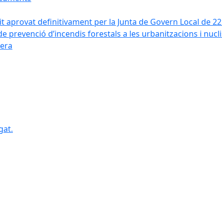
it aprovat definitivament per la Junta de Govern Local de 2
de prevenció d’incendis forestals a les urbanitzacions i nucl
vera
gat.