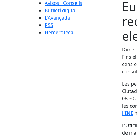
Eu
Avisos i Consells
Butlletí digital
re
L'Avançada
RSS
el
Hemeroteca
Dimecr
Fins e
cens e
consul
Les pe
Ciutad
08.30 
les co
l'INE
m
L'Ofici
de mai