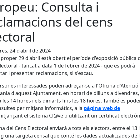
ropeu: Consulta i
clamacions del cens
ectoral
es, 24 d’abril de 2024
l proper 29 d'abril està obert el període d'exposició pública 
lectoral - tancat a data 1 de febrer de 2024 - que es podrà
tar i presentar reclamacions, si s'escau.
rsones interessades poden adreçar-se a l'Oficina d'Atenció 
ania d'aquest Ajuntament, en horari de dilluns a divendres, 
a les 14 hores i els dimarts fins les 18 hores. També es pode
nsultes per mitjans informàtics, a la
pàgina web de
itjançant el sistema Cl@ve o utilitzant un certificat electròn
na del Cens Electoral enviarà a tots els electors, entre el 13 i
g una targeta censal que conté les dades actualitzades de 