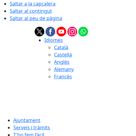
Saltar a la capçalera
Saltar al contingut
Saltar al peu de pàgina
Idiomes
Català
Castellà
Anglès
Alemany
Francès
08.08.2026 | 15:55
Ajuntament
Serveis i tràmits
T'ho fem fàcil