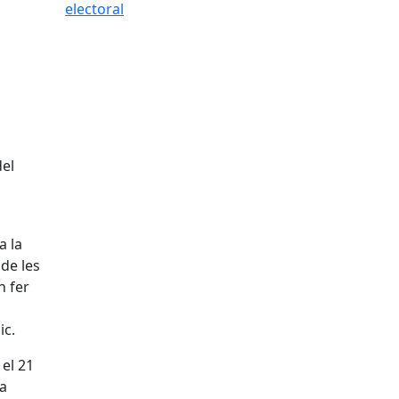
del
a la
de les
n fer
ic.
 el 21
la