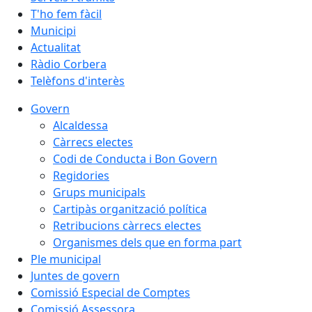
T'ho fem fàcil
Municipi
Actualitat
Ràdio Corbera
Telèfons d'interès
Govern
Alcaldessa
Càrrecs electes
Codi de Conducta i Bon Govern
Regidories
Grups municipals
Cartipàs organització política
Retribucions càrrecs electes
Organismes dels que en forma part
Ple municipal
Juntes de govern
Comissió Especial de Comptes
Comissió Assessora