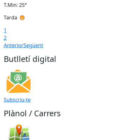
T.Min: 25°
T
Tarda
T
1
2
Anterior
Següent
Butlletí digital
Subscriu-te
Plànol / Carrers