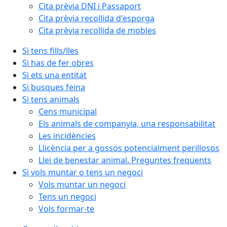
Cita prèvia DNI i Passaport
Cita prèvia recollida d'esporga
Cita prèvia recollida de mobles
Si tens fills/lles
Si has de fer obres
Si ets una entitat
Si busques feina
Si tens animals
Cens municipal
Els animals de companyia, una responsabilitat
Les incidències
Llicència per a gossos potencialment perillosos
Llei de benestar animal. Preguntes freqüents
Si vols muntar o tens un negoci
Vols muntar un negoci
Tens un negoci
Vols formar-te