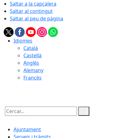
Saltar a la capçalera
Saltar al contingut
Saltar al peu de pàgina
Idiomes
Català
Castellà
Anglès
Alemany
Francès
08.08.2026 | 18:40
Cercar:
Ajuntament
Serveis i tràmits