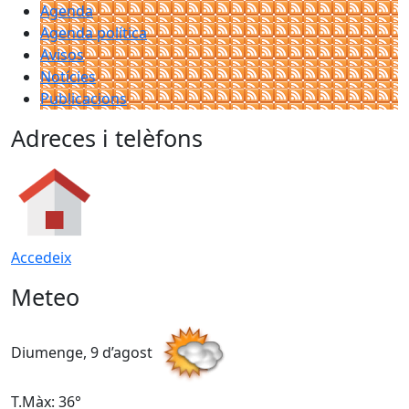
Agenda
Agenda política
Avisos
Notícies
Publicacions
Adreces i telèfons
Accedeix
Meteo
Diumenge, 9 d’agost
D
T.Màx: 36°
T