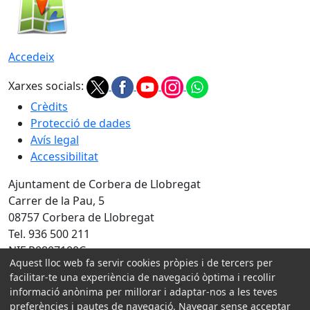
Accedeix
Xarxes socials:
Crèdits
Protecció de dades
Avís legal
Accessibilitat
Ajuntament de Corbera de Llobregat
Carrer de la Pau, 5
08757 Corbera de Llobregat
Tel. 936 500 211
NIF P0807100C
Aquest lloc web fa servir cookies pròpies i de tercers per
Amb la col·laboració de:
facilitar-te una experiència de navegació òptima i recollir
informació anònima per millorar i adaptar-nos a les teves
preferències i pautes de navegació. Navegar sense acceptar