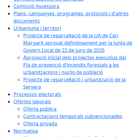
Comissió Assessora
Plans, campanyes, programes, protocols i d'altres
documents
Urbanisme i territori
Projecte de reparcel·lació de la UA de Can
Margarit aprovat definitivament per la Junta de
Govern Local de 22 de juny de 2026
Aprovació inicial dels projectes executius del
Pla de prevenció d’incendis forestals a les
urbanitzacions i nuclis de població
Projecte de reparcel·lació i urbanització de la
Servera
Processos electorals
Ofertes laborals
Oferta pública
Contractacions temporals subvencionades
Oferta privada
Normativa