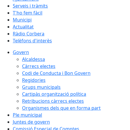
Serveis i tràmits
T'ho fem fàcil
Municipi
Actualitat
Ràdio Corbera
Telèfons d'interès
Govern
Alcaldessa
Càrrecs electes
Codi de Conducta i Bon Govern
Regidories
Grups municipals
Cartipàs organització política
Retribucions càrrecs electes
Organismes dels que en forma part
Ple municipal
Juntes de govern
Comissió Especial de Comptes