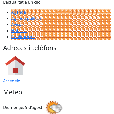
L'actualitat a un clic
Agenda
Agenda política
Avisos
Notícies
Publicacions
Adreces i telèfons
Accedeix
Meteo
Diumenge, 9 d’agost
D