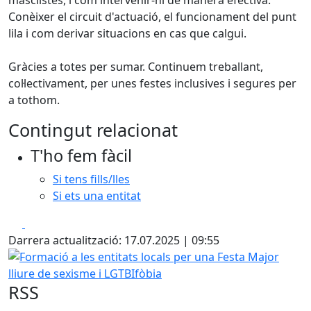
masclistes, i com intervenir-hi de manera efectiva.
Conèixer el circuit d'actuació, el funcionament del punt
lila i com derivar situacions en cas que calgui.
Gràcies a totes per sumar. Continuem treballant,
col·lectivament, per unes festes inclusives i segures per
a tothom.
Contingut relacionat
T'ho fem fàcil
Si tens fills/lles
Si ets una entitat
Facebook
X
Darrera actualització: 17.07.2025 | 09:55
Formació a les entitats locals per una Festa Major lliure d
RSS