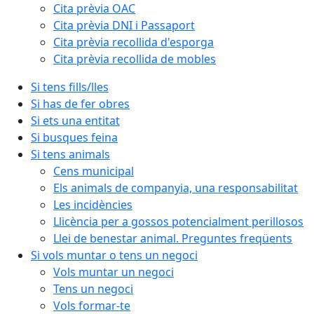
Cita prèvia OAC
Cita prèvia DNI i Passaport
Cita prèvia recollida d'esporga
Cita prèvia recollida de mobles
Si tens fills/lles
Si has de fer obres
Si ets una entitat
Si busques feina
Si tens animals
Cens municipal
Els animals de companyia, una responsabilitat
Les incidències
Llicència per a gossos potencialment perillosos
Llei de benestar animal. Preguntes freqüents
Si vols muntar o tens un negoci
Vols muntar un negoci
Tens un negoci
Vols formar-te