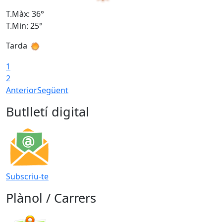
T.Màx: 36°
T
T.Min: 25°
T
Tarda
T
1
2
Anterior
Següent
Butlletí digital
Subscriu-te
Plànol / Carrers