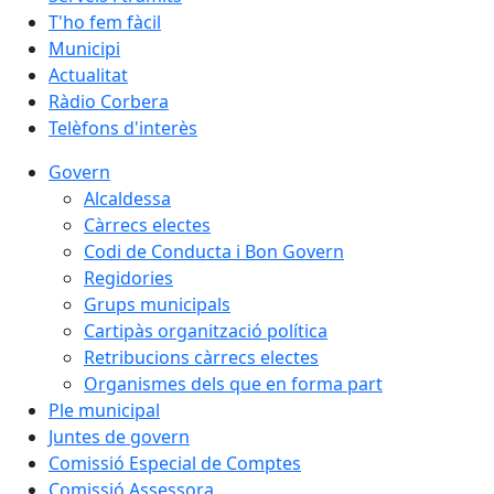
T'ho fem fàcil
Municipi
Actualitat
Ràdio Corbera
Telèfons d'interès
Govern
Alcaldessa
Càrrecs electes
Codi de Conducta i Bon Govern
Regidories
Grups municipals
Cartipàs organització política
Retribucions càrrecs electes
Organismes dels que en forma part
Ple municipal
Juntes de govern
Comissió Especial de Comptes
Comissió Assessora