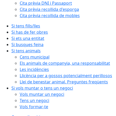
Cita prèvia DNI i Passaport
Cita prèvia recollida d'esporga
Cita prèvia recollida de mobles
Si tens fills/lles
Si has de fer obres
Si ets una entitat
Si busques feina
Si tens animals
Cens municipal
Els animals de companyia, una responsabilitat
Les incidències
Llicència per a gossos potencialment perillosos
Llei de benestar animal. Preguntes freqüents
Si vols muntar o tens un negoci
Vols muntar un negoci
Tens un negoci
Vols formar-te