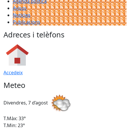
Agenda política
Avisos
Notícies
Publicacions
Adreces i telèfons
Accedeix
Meteo
Divendres, 7 d’agost
D
T.Màx: 33°
T
T.Min: 23°
T