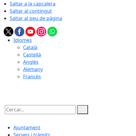
Saltar a la capçalera
Saltar al contingut
Saltar al peu de pàgina
Idiomes
Català
Castellà
Anglès
Alemany
Francès
06.08.2026 | 21:46
Cercar:
Ajuntament
Serveis i tràmits