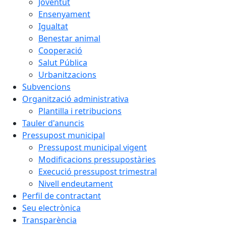
Joventut
Ensenyament
Igualtat
Benestar animal
Cooperació
Salut Pública
Urbanitzacions
Subvencions
Organització administrativa
Plantilla i retribucions
Tauler d'anuncis
Pressupost municipal
Pressupost municipal vigent
Modificacions pressupostàries
Execució pressupost trimestral
Nivell endeutament
Perfil de contractant
Seu electrònica
Transparència