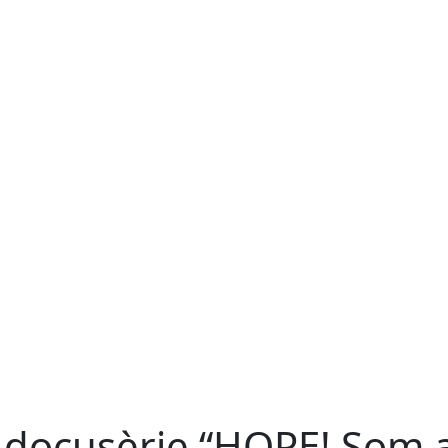
 docusèrie “HOPE! Som 