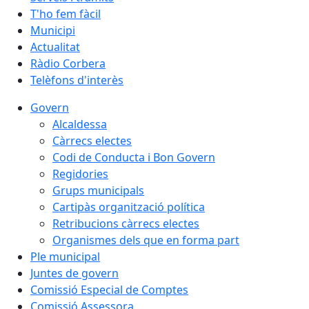
T'ho fem fàcil
Municipi
Actualitat
Ràdio Corbera
Telèfons d'interès
Govern
Alcaldessa
Càrrecs electes
Codi de Conducta i Bon Govern
Regidories
Grups municipals
Cartipàs organització política
Retribucions càrrecs electes
Organismes dels que en forma part
Ple municipal
Juntes de govern
Comissió Especial de Comptes
Comissió Assessora