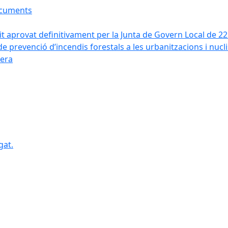
ocuments
it aprovat definitivament per la Junta de Govern Local de 2
de prevenció d’incendis forestals a les urbanitzacions i nucl
vera
gat.