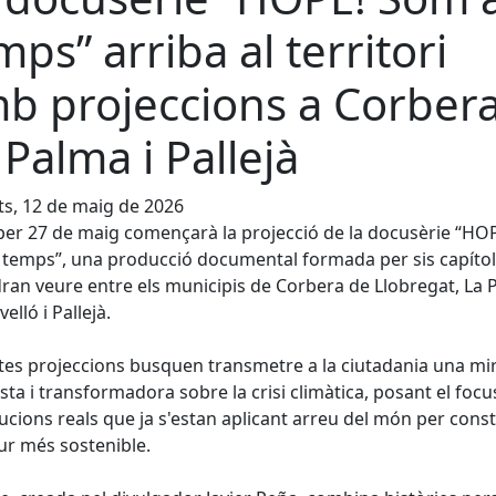
mps” arriba al territori
b projeccions a Corbera
 Palma i Pallejà
s, 12 de maig de 2026
per 27 de maig començarà la projecció de la docusèrie “HO
temps”, una producció documental formada per sis capíto
ran veure entre els municipis de Corbera de Llobregat, La
elló i Pallejà.
es projeccions busquen transmetre a la ciutadania una mi
sta i transformadora sobre la crisi climàtica, posant el focu
lucions reals que ja s'estan aplicant arreu del món per const
ur més sostenible.