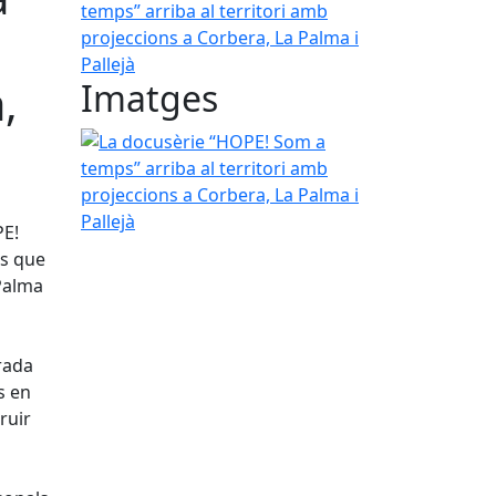
,
Imatges
La docusèrie “HOPE! Som a temps” arriba al territ
PE!
ls que
 Palma
rada
s en
ruir