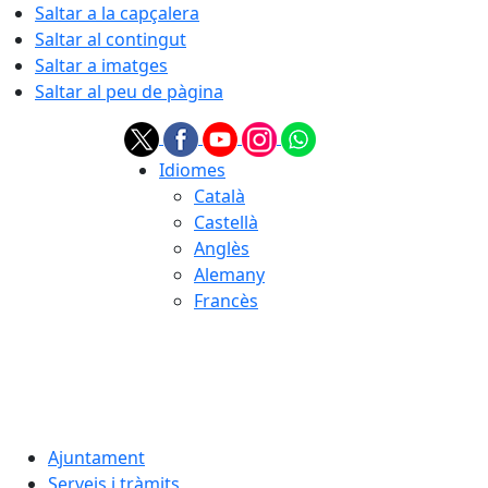
Saltar a la capçalera
Saltar al contingut
Saltar a imatges
Saltar al peu de pàgina
Idiomes
Català
Castellà
Anglès
Alemany
Francès
07.08.2026 | 10:07
Ajuntament
Serveis i tràmits