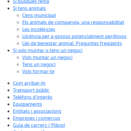
Si busques feina
Si tens animals
Cens municipal
Els animals de companyia, una responsabilitat
Les incidències
Llicència per a gossos potencialment perillosos
Llei de benestar animal. Preguntes freqüents
Si vols muntar o tens un negoci
Vols muntar un negoci
Tens un negoci
Vols formar-te
Com arribar-hi
Transport públic
Telèfons d'interès
Equipaments
Entitats i associacions
Empreses i comerços
Guia de carrers / Plànol