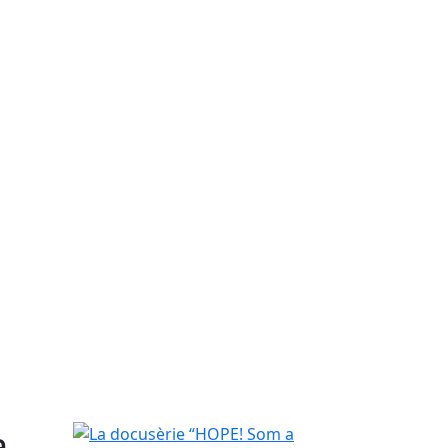
a
La docusèrie “HOPE! Som a temps” arriba al territ