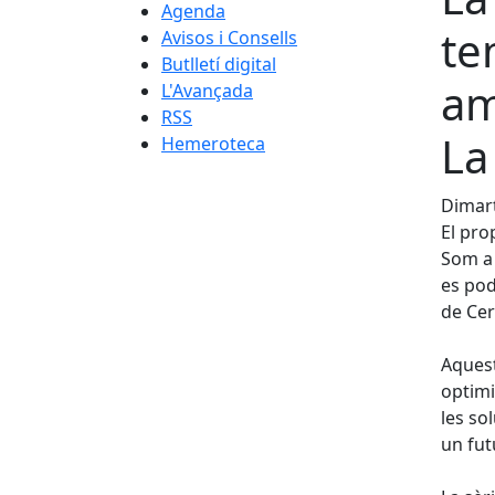
Agenda
te
Avisos i Consells
Butlletí digital
am
L'Avançada
RSS
La
Hemeroteca
Dimart
El pro
Som a 
es pod
de Cerv
Aquest
optimi
les so
un fut