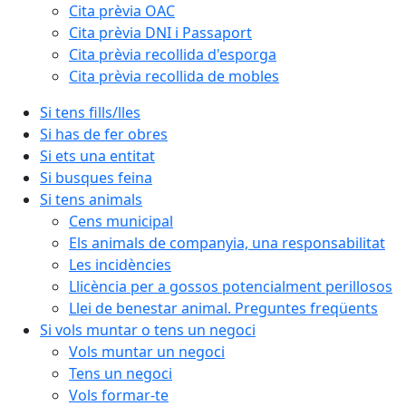
Cita prèvia OAC
Cita prèvia DNI i Passaport
Cita prèvia recollida d'esporga
Cita prèvia recollida de mobles
Si tens fills/lles
Si has de fer obres
Si ets una entitat
Si busques feina
Si tens animals
Cens municipal
Els animals de companyia, una responsabilitat
Les incidències
Llicència per a gossos potencialment perillosos
Llei de benestar animal. Preguntes freqüents
Si vols muntar o tens un negoci
Vols muntar un negoci
Tens un negoci
Vols formar-te