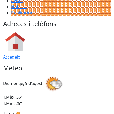
Avisos
Notícies
Publicacions
Adreces i telèfons
Accedeix
Meteo
Diumenge, 9 d’agost
D
T.Màx: 36°
T
T.Min: 25°
T
Tarda
T