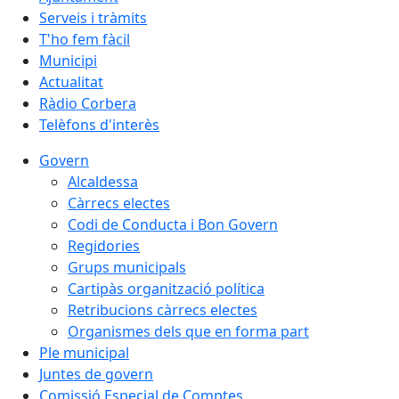
Serveis i tràmits
T'ho fem fàcil
Municipi
Actualitat
Ràdio Corbera
Telèfons d'interès
Govern
Alcaldessa
Càrrecs electes
Codi de Conducta i Bon Govern
Regidories
Grups municipals
Cartipàs organització política
Retribucions càrrecs electes
Organismes dels que en forma part
Ple municipal
Juntes de govern
Comissió Especial de Comptes