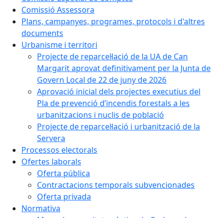
Comissió Assessora
Plans, campanyes, programes, protocols i d'altres
documents
Urbanisme i territori
Projecte de reparcel·lació de la UA de Can
Margarit aprovat definitivament per la Junta de
Govern Local de 22 de juny de 2026
Aprovació inicial dels projectes executius del
Pla de prevenció d’incendis forestals a les
urbanitzacions i nuclis de població
Projecte de reparcel·lació i urbanització de la
Servera
Processos electorals
Ofertes laborals
Oferta pública
Contractacions temporals subvencionades
Oferta privada
Normativa