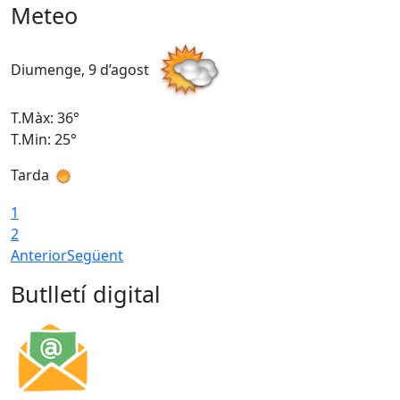
Meteo
Diumenge, 9 d’agost
D
T.Màx: 36°
T
T.Min: 25°
T
Tarda
T
1
2
Anterior
Següent
Butlletí digital