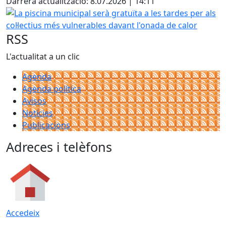
Darrera actualització: 8.07.2026 | 14:11
La piscina municipal serà gratuïta a les tardes per als col
RSS
L'actualitat a un clic
Agenda
Agenda política
Avisos
Notícies
Publicacions
Adreces i telèfons
Accedeix