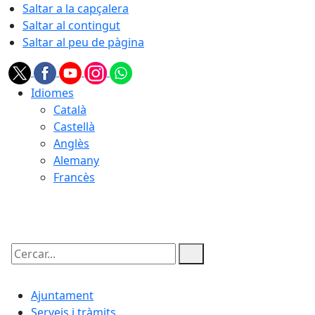
Saltar a la capçalera
Saltar al contingut
Saltar al peu de pàgina
Idiomes
Català
Castellà
Anglès
Alemany
Francès
08.08.2026 | 16:11
Cercar:
Ajuntament
Serveis i tràmits