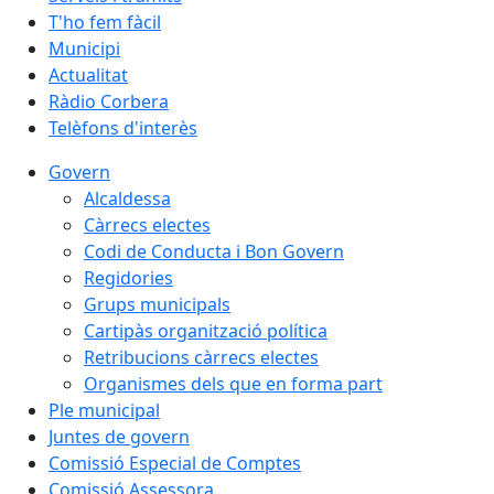
T'ho fem fàcil
Municipi
Actualitat
Ràdio Corbera
Telèfons d'interès
Govern
Alcaldessa
Càrrecs electes
Codi de Conducta i Bon Govern
Regidories
Grups municipals
Cartipàs organització política
Retribucions càrrecs electes
Organismes dels que en forma part
Ple municipal
Juntes de govern
Comissió Especial de Comptes
Comissió Assessora