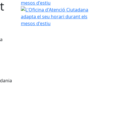
t
mesos d'estiu
na
adania