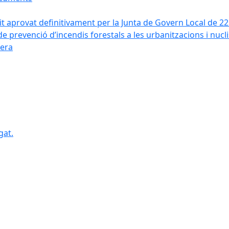
it aprovat definitivament per la Junta de Govern Local de 2
de prevenció d’incendis forestals a les urbanitzacions i nucl
vera
gat.