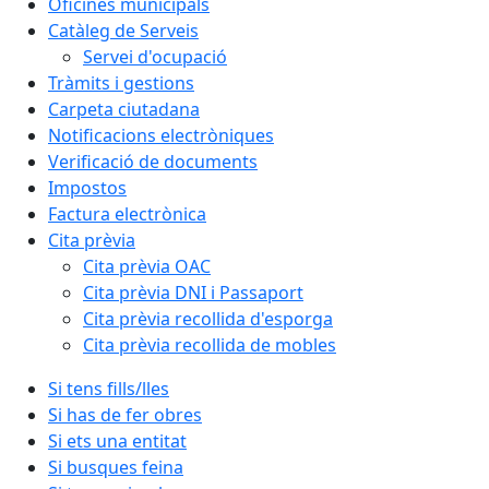
Oficines municipals
Catàleg de Serveis
Servei d'ocupació
Tràmits i gestions
Carpeta ciutadana
Notificacions electròniques
Verificació de documents
Impostos
Factura electrònica
Cita prèvia
Cita prèvia OAC
Cita prèvia DNI i Passaport
Cita prèvia recollida d'esporga
Cita prèvia recollida de mobles
Si tens fills/lles
Si has de fer obres
Si ets una entitat
Si busques feina