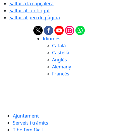
Saltar a la capçalera
Saltar al contingut
Saltar al peu de pàgina
Idiomes
Català
Castellà
Anglès
Alemany
Francès
05.08.2026 | 23:31
Ajuntament
Serveis i tràmits
T'ho fem fàcil