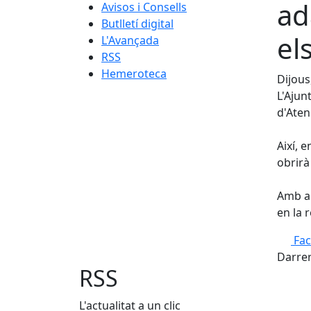
ad
Avisos i Consells
Butlletí digital
el
L'Avançada
RSS
Hemeroteca
Dijous
L'Ajun
d'Aten
Així, 
obrirà
Amb aq
en la 
Fa
Darrer
RSS
L'actualitat a un clic