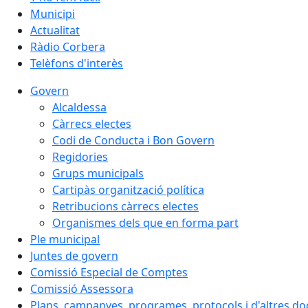
Municipi
Actualitat
Ràdio Corbera
Telèfons d'interès
Govern
Alcaldessa
Càrrecs electes
Codi de Conducta i Bon Govern
Regidories
Grups municipals
Cartipàs organització política
Retribucions càrrecs electes
Organismes dels que en forma part
Ple municipal
Juntes de govern
Comissió Especial de Comptes
Comissió Assessora
Plans, campanyes, programes, protocols i d'altres d