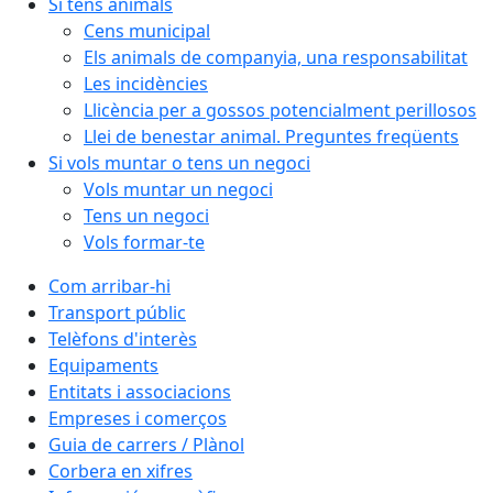
Si tens animals
Cens municipal
Els animals de companyia, una responsabilitat
Les incidències
Llicència per a gossos potencialment perillosos
Llei de benestar animal. Preguntes freqüents
Si vols muntar o tens un negoci
Vols muntar un negoci
Tens un negoci
Vols formar-te
Com arribar-hi
Transport públic
Telèfons d'interès
Equipaments
Entitats i associacions
Empreses i comerços
Guia de carrers / Plànol
Corbera en xifres