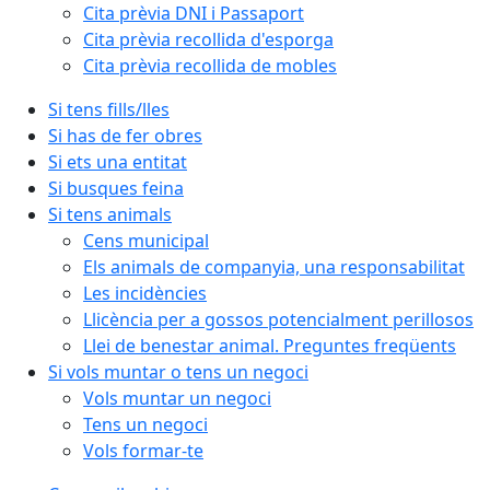
Cita prèvia DNI i Passaport
Cita prèvia recollida d'esporga
Cita prèvia recollida de mobles
Si tens fills/lles
Si has de fer obres
Si ets una entitat
Si busques feina
Si tens animals
Cens municipal
Els animals de companyia, una responsabilitat
Les incidències
Llicència per a gossos potencialment perillosos
Llei de benestar animal. Preguntes freqüents
Si vols muntar o tens un negoci
Vols muntar un negoci
Tens un negoci
Vols formar-te