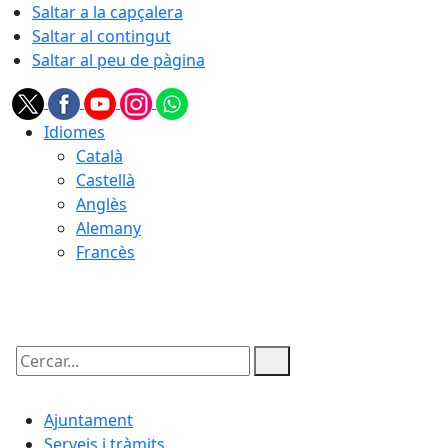
Saltar a la capçalera
Saltar al contingut
Saltar al peu de pàgina
Idiomes
Català
Castellà
Anglès
Alemany
Francès
10.08.2026 | 01:33
Cercar:
Ajuntament
Serveis i tràmits