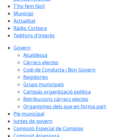
T'ho fem fàcil
Municipi
Actualitat
Ràdio Corbera
Telèfons d'interès
Govern
Alcaldessa
Càrrecs electes
Codi de Conducta i Bon Govern
Regidories
Grups municipals
Cartipàs organització política
Retribucions càrrecs electes
Organismes dels que en forma part
Ple municipal
Juntes de govern
Comissió Especial de Comptes
Comissió Assessora