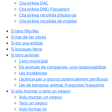
Cita prèvia OAC
Cita prèvia DNI i Passaport
Cita prèvia recollida d'esporga
Cita prèvia recollida de mobles
Si tens fills/lles
Si has de fer obres
Si ets una entitat
Si busques feina
Si tens animals
Cens municipal
Els animals de companyia, una responsabilitat
Les incidències
Llicència per a gossos potencialment perillosos
Llei de benestar animal. Preguntes freqüents
Si vols muntar o tens un negoci
Vols muntar un negoci
Tens un negoci
Vols formar-te