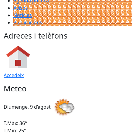
Agenda política
Avisos
Notícies
Publicacions
Adreces i telèfons
Accedeix
Meteo
Diumenge, 9 d’agost
D
T.Màx: 36°
T
T.Min: 25°
T