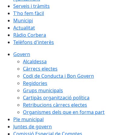
Serveis i tràmits
T'ho fem fàcil
Municipi
Actualitat
Ràdio Corbera
Telèfons d'interès
Govern
Alcaldessa
Càrrecs electes
Codi de Conducta i Bon Govern
Regidories
Grups municipals
Cartipàs organització política
Retribucions càrrecs electes
Organismes dels que en forma part
Ple municipal
Juntes de govern
Comissió Especial de Comptes