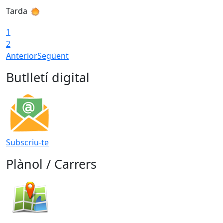
Tarda
T
1
2
Anterior
Següent
Butlletí digital
Subscriu-te
Plànol / Carrers