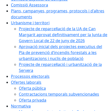
Comissió Assessora
Plans, campanyes, programes, protocols i d'altres
documents
Urbanisme i territori
Projecte de reparcel·lació de la UA de Can
Margarit aprovat definitivament per la Junta de
Govern Local de 22 de juny de 2026
Aprovació inicial dels projectes executius del
Pla de prevenció d’incendis forestals a les
urbanitzacions i nuclis de població
Projecte de reparcel·lació i urbanització de la
Servera
Processos electorals
Ofertes laborals
Oferta pública
Contractacions temporals subvencionades
Oferta privada
Normativa