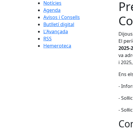
Pr
Notícies
Agenda
Co
Avisos i Consells
Butlletí digital
L'Avançada
Dijous
RSS
El per
Hemeroteca
2025-2
va adr
i 2025
Ens el
- Info
- Sol·
- Sol·
Con