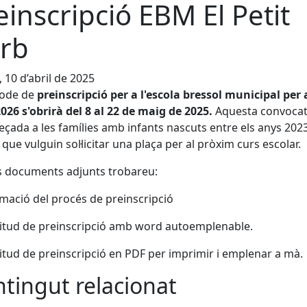
einscripció EBM El Petit
rb
, 10 d’abril de 2025
íode de
preinscripció per a l'escola bressol municipal per 
026 s'obrirà del 8 al 22 de maig de 2025.
Aquesta convocat
eçada a les famílies amb infants nascuts entre els anys 202
, que vulguin sol·licitar una plaça per al pròxim curs escolar.
s documents adjunts trobareu:
rmació del procés de preinscripció
licitud de preinscripció amb word autoemplenable.
licitud de preinscripció en PDF per imprimir i emplenar a mà.
tingut relacionat