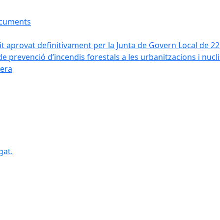
ocuments
it aprovat definitivament per la Junta de Govern Local de 2
de prevenció d’incendis forestals a les urbanitzacions i nucl
vera
gat.