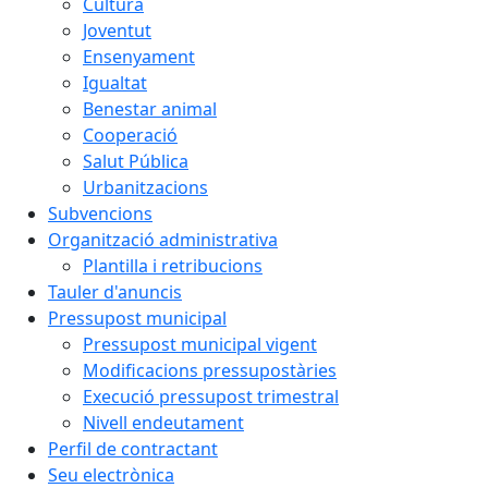
Cultura
Joventut
Ensenyament
Igualtat
Benestar animal
Cooperació
Salut Pública
Urbanitzacions
Subvencions
Organització administrativa
Plantilla i retribucions
Tauler d'anuncis
Pressupost municipal
Pressupost municipal vigent
Modificacions pressupostàries
Execució pressupost trimestral
Nivell endeutament
Perfil de contractant
Seu electrònica