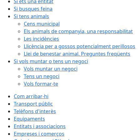
Si ets una entitat
Si busques feina
Si tens animals
Cens municipal
Els animals de companyia, una responsabilitat
Les incidències
Llicència per a gossos potencialment perillosos
Llei de benestar animal. Preguntes freqüents
Si vols muntar o tens un negoci
Vols muntar un negoci
Tens un negoci
Vols formar-te
Com arribar-hi
Transport públic
Telèfons d'interès
Equipaments
Entitats i associacions
Empreses i comerços