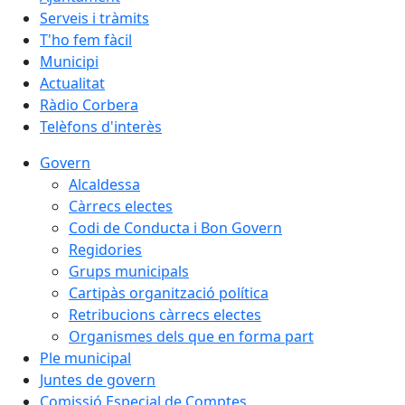
Serveis i tràmits
T'ho fem fàcil
Municipi
Actualitat
Ràdio Corbera
Telèfons d'interès
Govern
Alcaldessa
Càrrecs electes
Codi de Conducta i Bon Govern
Regidories
Grups municipals
Cartipàs organització política
Retribucions càrrecs electes
Organismes dels que en forma part
Ple municipal
Juntes de govern
Comissió Especial de Comptes