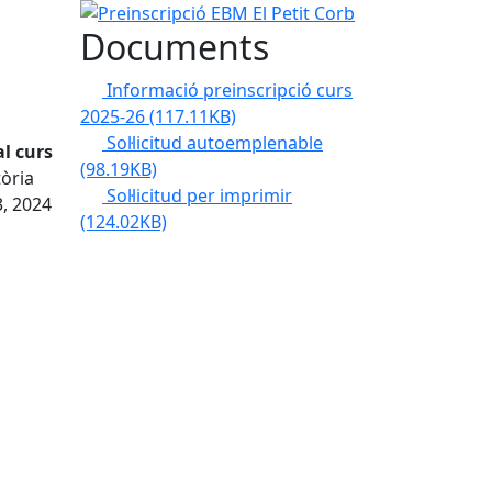
Preinscripció EBM El Petit Corb
Documents
Informació preinscripció curs
2025-26
(117.11KB)
Sol·licitud autoemplenable
al curs
(98.19KB)
òria
Sol·licitud per imprimir
3, 2024
(124.02KB)