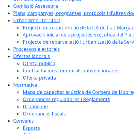
Comissió Assessora
Plans, campanyes, programes, protocols i d'altres d
Urbanisme i territori
Projecte de reparcel·lació de la UA de Can Margar
Aprovació inicial dels projectes executius del Pla 
Projecte de reparcel·lació i urbanització de la Ser
Processos electorals
Ofertes laborals
Oferta pública
Contractacions temporals subvencionades
Oferta privada
Normativa
Mapa de capacitat acústica de Corbera de Llobre
Ordenances reguladores i Reglaments
Urbanisme
Ordenances fiscals
Convenis
Esports