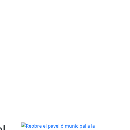
l
Reobre el pavelló municipal a la pràctica esportiv