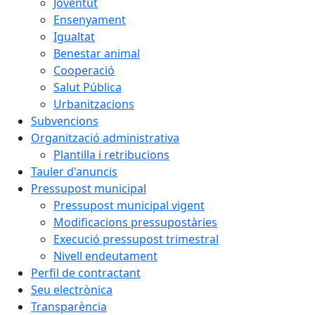
Joventut
Ensenyament
Igualtat
Benestar animal
Cooperació
Salut Pública
Urbanitzacions
Subvencions
Organització administrativa
Plantilla i retribucions
Tauler d'anuncis
Pressupost municipal
Pressupost municipal vigent
Modificacions pressupostàries
Execució pressupost trimestral
Nivell endeutament
Perfil de contractant
Seu electrònica
Transparència