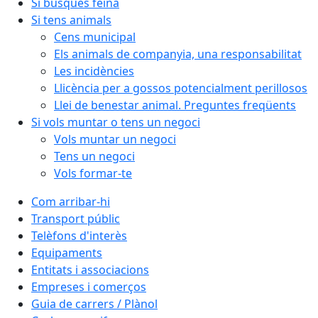
Si busques feina
Si tens animals
Cens municipal
Els animals de companyia, una responsabilitat
Les incidències
Llicència per a gossos potencialment perillosos
Llei de benestar animal. Preguntes freqüents
Si vols muntar o tens un negoci
Vols muntar un negoci
Tens un negoci
Vols formar-te
Com arribar-hi
Transport públic
Telèfons d'interès
Equipaments
Entitats i associacions
Empreses i comerços
Guia de carrers / Plànol