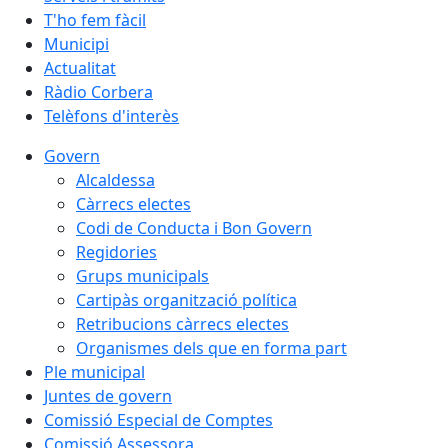
T'ho fem fàcil
Municipi
Actualitat
Ràdio Corbera
Telèfons d'interès
Govern
Alcaldessa
Càrrecs electes
Codi de Conducta i Bon Govern
Regidories
Grups municipals
Cartipàs organització política
Retribucions càrrecs electes
Organismes dels que en forma part
Ple municipal
Juntes de govern
Comissió Especial de Comptes
Comissió Assessora