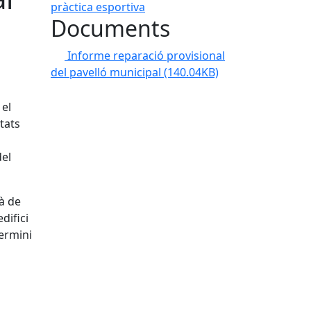
Documents
Informe reparació provisional
del pavelló municipal
(140.04KB)
 el
itats
del
à de
difici
termini