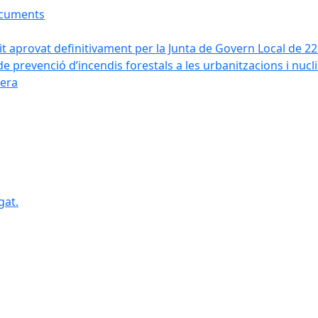
ocuments
it aprovat definitivament per la Junta de Govern Local de 2
de prevenció d’incendis forestals a les urbanitzacions i nucl
vera
gat.