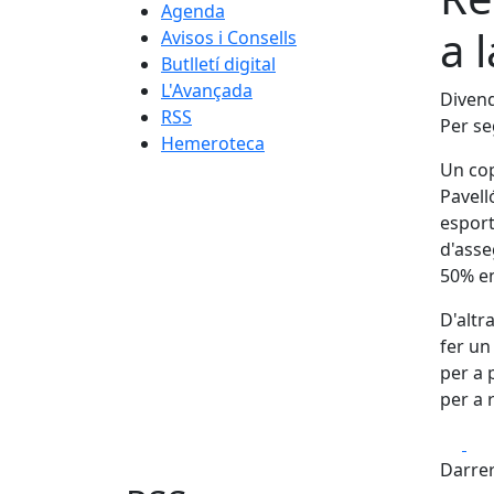
Agenda
a 
Avisos i Consells
Butlletí digital
L'Avançada
Divend
RSS
Per se
Hemeroteca
Un cop
Pavell
esport
d'asse
50% en
D'altr
fer un
per a 
per a 
Fa
Darrer