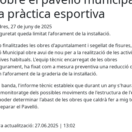
la pràctica esportiva
res, 27 de juny de 2025
guretat queda limitat l'aforament de la instal·lació.
 finalitzades les obres d'apuntalament i segellat de fisures,
ó Municipal obre avui de nou per a la realització de les activ
ives habituals. L'equip tècnic encarregat de les obres
gurament, ha fixat com a mesura preventiva una reducció 
 l'aforament de la graderia de la instal·lació.
a banda, l'informe tècnic estableix que durant un any s'haur
 monitoratge dels possibles moviments de l'estructura de l'e
poder determinar l'abast de les obres que caldrà fer a mig 
reparar el Pavelló.
cebook
X
a actualització: 27.06.2025 | 13:02