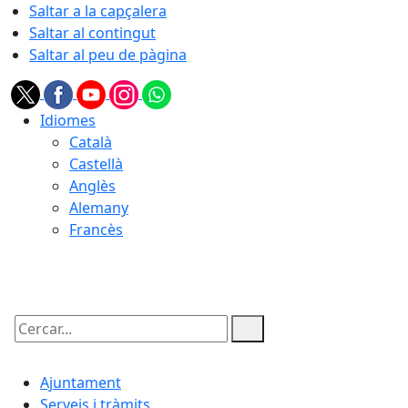
Saltar a la capçalera
Saltar al contingut
Saltar al peu de pàgina
Idiomes
Català
Castellà
Anglès
Alemany
Francès
07.08.2026 | 02:34
Cercar:
Ajuntament
Serveis i tràmits