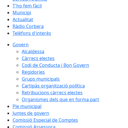
T'ho fem fàcil
Municipi
Actualitat
Ràdio Corbera
Telèfons d'interès
Govern
Alcaldessa
Càrrecs electes
Codi de Conducta i Bon Govern
Regidories
Grups municipals
Cartipàs organització política
Retribucions càrrecs electes
Organismes dels que en forma part
Ple municipal
Juntes de govern
Comissió Especial de Comptes
Comissió Assessora