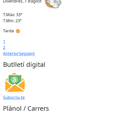
Divendres, 7 d’agost
D
T.Màx: 33°
T
T.Min: 23°
T
Tarda
1
2
Anterior
Següent
Butlletí digital
Subscriu-te
Plànol / Carrers