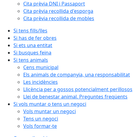
Cita prèvia DNI i Passaport
Cita prèvia recollida d'esporga
Cita prèvia recollida de mobles
Si tens fills/lles
Si has de fer obres
Si ets una entitat
Si busques feina
Si tens animals
Cens municipal
Els animals de companyia, una responsabilitat
Les incidències
Llicència per a gossos potencialment perillosos
Llei de benestar animal. Preguntes freqüents
Si vols muntar o tens un negoci
Vols muntar un negoci
Tens un negoci
Vols formar-te