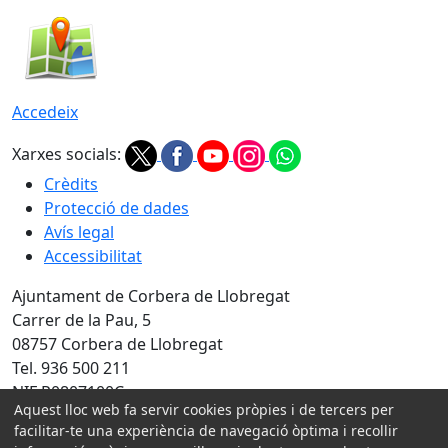
Accedeix
Xarxes socials:
Crèdits
Protecció de dades
Avís legal
Accessibilitat
Ajuntament de Corbera de Llobregat
Carrer de la Pau, 5
08757 Corbera de Llobregat
Tel. 936 500 211
NIF P0807100C
Aquest lloc web fa servir cookies pròpies i de tercers per
Amb la col·laboració de:
facilitar-te una experiència de navegació òptima i recollir