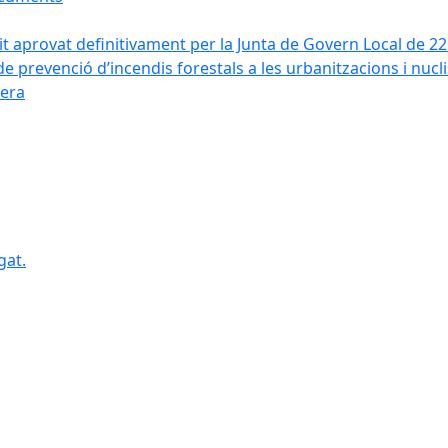
it aprovat definitivament per la Junta de Govern Local de 2
de prevenció d’incendis forestals a les urbanitzacions i nucl
vera
gat.