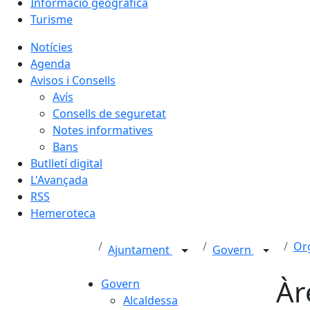
Informació geogràfica
Turisme
Notícies
Agenda
Avisos i Consells
Avís
Consells de seguretat
Notes informatives
Bans
Butlletí digital
L'Avançada
RSS
Hemeroteca
Or
Ajuntament
Govern
Àr
Govern
Alcaldessa