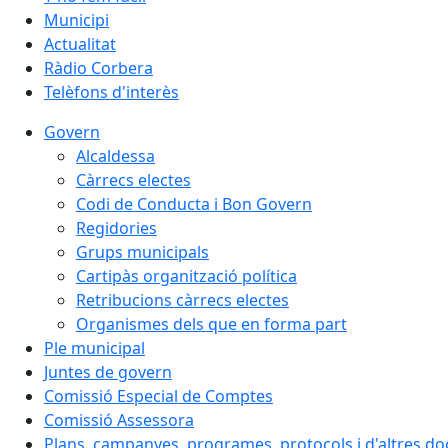
Municipi
Actualitat
Ràdio Corbera
Telèfons d'interès
Govern
Alcaldessa
Càrrecs electes
Codi de Conducta i Bon Govern
Regidories
Grups municipals
Cartipàs organització política
Retribucions càrrecs electes
Organismes dels que en forma part
Ple municipal
Juntes de govern
Comissió Especial de Comptes
Comissió Assessora
Plans, campanyes, programes, protocols i d'altres d