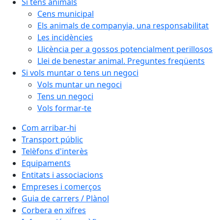
Si tens animals
Cens municipal
Els animals de companyia, una responsabilitat
Les incidències
Llicència per a gossos potencialment perillosos
Llei de benestar animal. Preguntes freqüents
Si vols muntar o tens un negoci
Vols muntar un negoci
Tens un negoci
Vols formar-te
Com arribar-hi
Transport públic
Telèfons d'interès
Equipaments
Entitats i associacions
Empreses i comerços
Guia de carrers / Plànol
Corbera en xifres