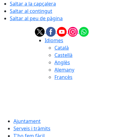
Saltar a la capçalera
Saltar al contingut
Saltar al peu de pàgina
Idiomes
Català
Castellà
Anglès
Alemany
Francès
08.08.2026 | 11:55
Ajuntament
Serveis i tràmits
T'ho fem fàcil