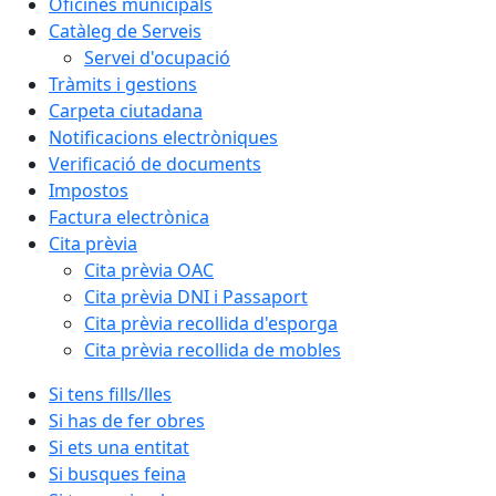
Oficines municipals
Catàleg de Serveis
Servei d'ocupació
Tràmits i gestions
Carpeta ciutadana
Notificacions electròniques
Verificació de documents
Impostos
Factura electrònica
Cita prèvia
Cita prèvia OAC
Cita prèvia DNI i Passaport
Cita prèvia recollida d'esporga
Cita prèvia recollida de mobles
Si tens fills/lles
Si has de fer obres
Si ets una entitat
Si busques feina