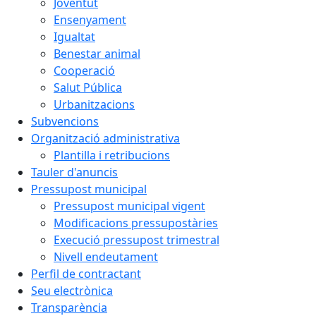
Joventut
Ensenyament
Igualtat
Benestar animal
Cooperació
Salut Pública
Urbanitzacions
Subvencions
Organització administrativa
Plantilla i retribucions
Tauler d'anuncis
Pressupost municipal
Pressupost municipal vigent
Modificacions pressupostàries
Execució pressupost trimestral
Nivell endeutament
Perfil de contractant
Seu electrònica
Transparència