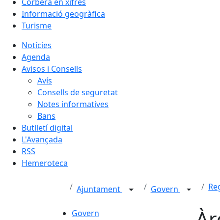
Corbera en xifres
Informació geogràfica
Turisme
Notícies
Agenda
Avisos i Consells
Avís
Consells de seguretat
Notes informatives
Bans
Butlletí digital
L'Avançada
RSS
Hemeroteca
Re
Ajuntament
Govern
Àr
Govern