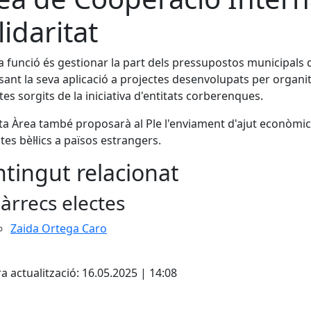
lidaritat
a funció és gestionar la part dels pressupostos municipals d
ant la seva aplicació a projectes desenvolupats per organitz
tes sorgits de la iniciativa d'entitats corberenques.
a Àrea també proposarà al Ple l'enviament d'ajut econòmic i
ctes bèl·lics a països estrangers.
tingut relacionat
àrrecs electes
Zaida Ortega Caro
cebook
X
a actualització: 16.05.2025 | 14:08