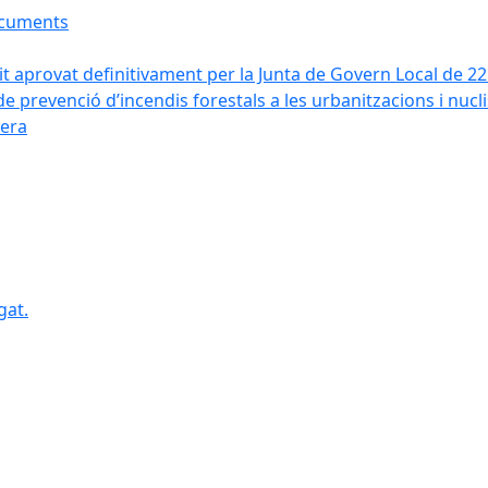
ocuments
it aprovat definitivament per la Junta de Govern Local de 2
de prevenció d’incendis forestals a les urbanitzacions i nucl
vera
gat.