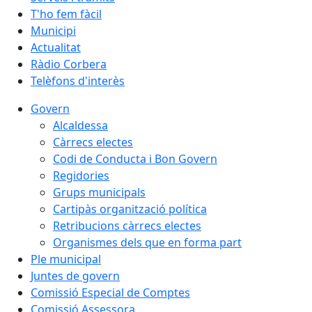
T'ho fem fàcil
Municipi
Actualitat
Ràdio Corbera
Telèfons d'interès
Govern
Alcaldessa
Càrrecs electes
Codi de Conducta i Bon Govern
Regidories
Grups municipals
Cartipàs organització política
Retribucions càrrecs electes
Organismes dels que en forma part
Ple municipal
Juntes de govern
Comissió Especial de Comptes
Comissió Assessora