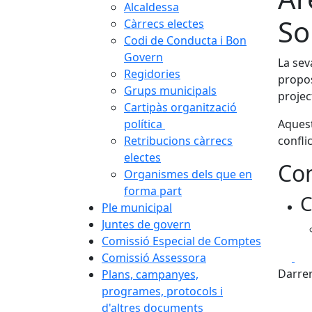
Alcaldessa
So
Càrrecs electes
Codi de Conducta i Bon
Govern
La sev
Regidories
propos
Grups municipals
projec
Cartipàs organització
política
Aquest
Retribucions càrrecs
confli
electes
Con
Organismes dels que en
forma part
C
Ple municipal
Juntes de govern
Comissió Especial de Comptes
Fa
Comissió Assessora
Darrer
Plans, campanyes,
programes, protocols i
d'altres documents