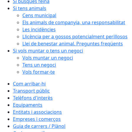
Si busques feina
Si tens animals
Cens municipal
Els animals de companyia, una responsabilitat
Les incidències
Llicència per a gossos potencialment perillosos
Llei de benestar animal. Preguntes freqüents
Si vols muntar o tens un negoci
Vols muntar un negoci
Tens un negoci
Vols formar-te
Com arribar-hi
Transport públic
Telèfons d'interès
Equipaments
Entitats i associacions
Empreses i comerços
Guia de carrers / Plànol