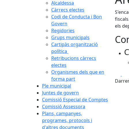
Alcaldessa
Càrrecs electes
S'enca
Codi de Conducta i Bon
fiscal
Govern
els de
Regidories
Con
Grups municipals
Cartipàs organització
C
política
Retribucions càrrecs
electes
Organismes dels que en
Fa
forma part
Darrer
Ple municipal
Juntes de govern
Comissió Especial de Comptes
Comissió Assessora
Plans, campanyes,
programes, protocols i
d'altres documents