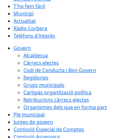
T'ho fem fàcil
Municipi
Actualitat
Ràdio Corbera
Telèfons d'interès
Govern
Alcaldessa
Càrrecs electes
Codi de Conducta i Bon Govern
Regidories
Grups municipals
Cartipàs organització política
Retribucions càrrecs electes
Organismes dels que en forma part
Ple municipal
Juntes de govern
Comissió Especial de Comptes
Comissió Assessora