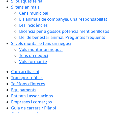
Si busques feina
Si tens animals
Cens municipal
Els animals de companyia, una responsabilitat
Les incidències
Llicència per a gossos potencialment perillosos
Llei de benestar animal. Preguntes freqüents
Si vols muntar o tens un negoci
Vols muntar un negoci
Tens un negoci
Vols formar-te
Com arribar-hi
Transport públic
Telèfons d'interès
Equipaments
Entitats i associacions
Empreses i comerços
Guia de carrers / Plànol