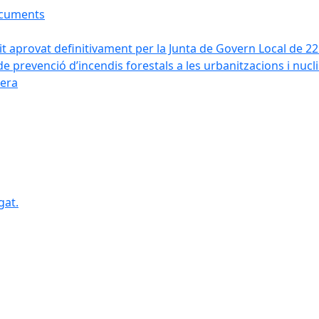
ocuments
it aprovat definitivament per la Junta de Govern Local de 2
de prevenció d’incendis forestals a les urbanitzacions i nucl
vera
gat.