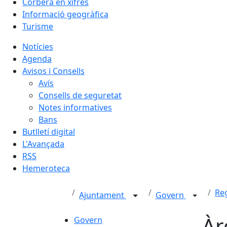
Corbera en xifres
Informació geogràfica
Turisme
Notícies
Agenda
Avisos i Consells
Avís
Consells de seguretat
Notes informatives
Bans
Butlletí digital
L'Avançada
RSS
Hemeroteca
Re
Ajuntament
Govern
Àr
Govern