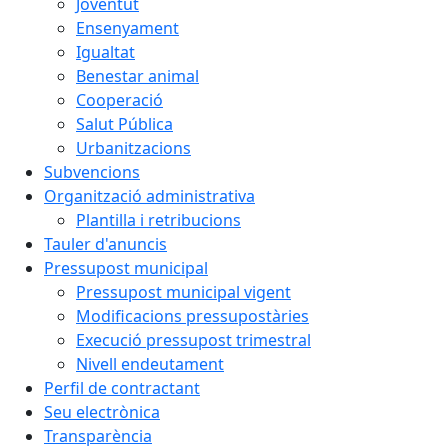
Joventut
Ensenyament
Igualtat
Benestar animal
Cooperació
Salut Pública
Urbanitzacions
Subvencions
Organització administrativa
Plantilla i retribucions
Tauler d'anuncis
Pressupost municipal
Pressupost municipal vigent
Modificacions pressupostàries
Execució pressupost trimestral
Nivell endeutament
Perfil de contractant
Seu electrònica
Transparència