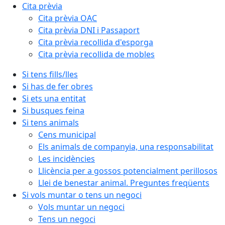
Cita prèvia
Cita prèvia OAC
Cita prèvia DNI i Passaport
Cita prèvia recollida d'esporga
Cita prèvia recollida de mobles
Si tens fills/lles
Si has de fer obres
Si ets una entitat
Si busques feina
Si tens animals
Cens municipal
Els animals de companyia, una responsabilitat
Les incidències
Llicència per a gossos potencialment perillosos
Llei de benestar animal. Preguntes freqüents
Si vols muntar o tens un negoci
Vols muntar un negoci
Tens un negoci