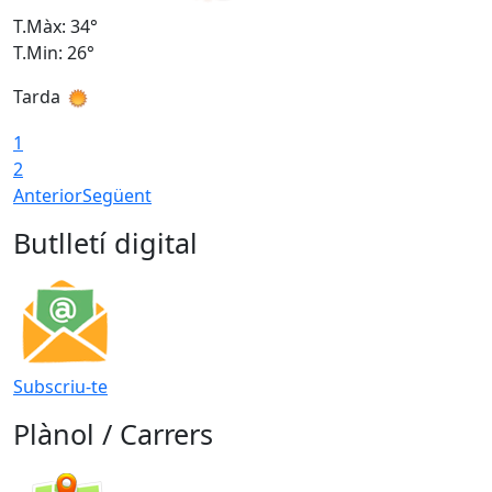
T.Màx: 34°
T
T.Min: 26°
T
Tarda
T
1
2
Anterior
Següent
Butlletí digital
Subscriu-te
Plànol / Carrers