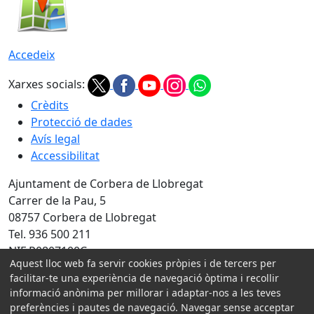
Accedeix
Xarxes socials:
Crèdits
Protecció de dades
Avís legal
Accessibilitat
Ajuntament de Corbera de Llobregat
Carrer de la Pau, 5
08757 Corbera de Llobregat
Tel. 936 500 211
NIF P0807100C
Aquest lloc web fa servir cookies pròpies i de tercers per
Amb la col·laboració de:
facilitar-te una experiència de navegació òptima i recollir
informació anònima per millorar i adaptar-nos a les teves
preferències i pautes de navegació. Navegar sense acceptar