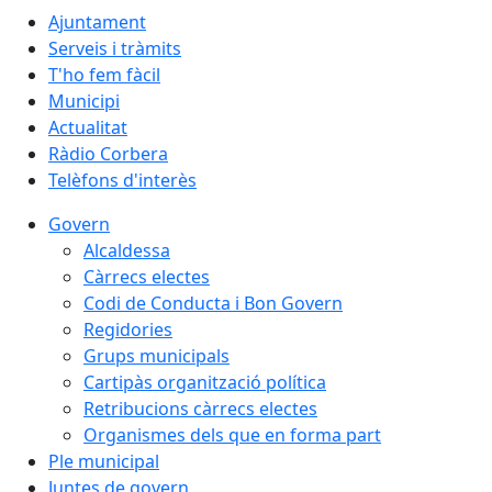
Ajuntament
Serveis i tràmits
T'ho fem fàcil
Municipi
Actualitat
Ràdio Corbera
Telèfons d'interès
Govern
Alcaldessa
Càrrecs electes
Codi de Conducta i Bon Govern
Regidories
Grups municipals
Cartipàs organització política
Retribucions càrrecs electes
Organismes dels que en forma part
Ple municipal
Juntes de govern