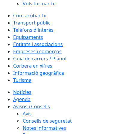
Vols formar-te
Com arribar-hi
Transport públic
Telèfons d'interès
Equipaments
Entitats i associacions
Empreses i comerços
Guia de carrers / Plànol
Corbera en xifres
Informació geogràfica
Turisme
Notícies
Agenda
Avisos i Consells
Avís
Consells de seguretat
Notes informatives