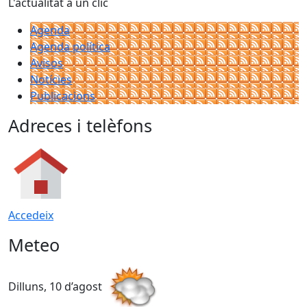
L'actualitat a un clic
Agenda
Agenda política
Avisos
Notícies
Publicacions
Adreces i telèfons
Accedeix
Meteo
Dilluns, 10 d’agost
D