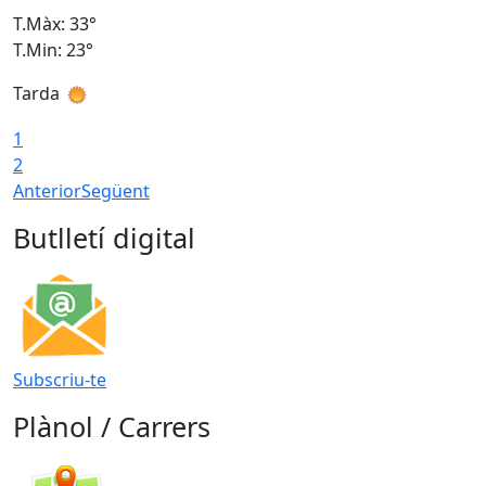
T.Màx: 33°
T
T.Min: 23°
T
Tarda
1
2
Anterior
Següent
Butlletí digital
Subscriu-te
Plànol / Carrers