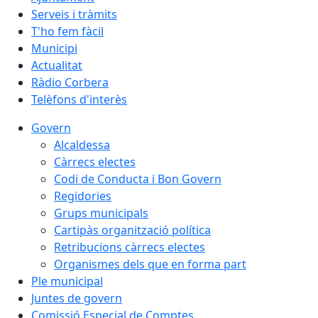
Serveis i tràmits
T'ho fem fàcil
Municipi
Actualitat
Ràdio Corbera
Telèfons d'interès
Govern
Alcaldessa
Càrrecs electes
Codi de Conducta i Bon Govern
Regidories
Grups municipals
Cartipàs organització política
Retribucions càrrecs electes
Organismes dels que en forma part
Ple municipal
Juntes de govern
Comissió Especial de Comptes