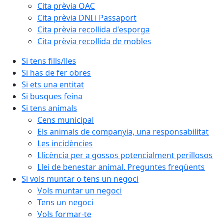
Cita prèvia OAC
Cita prèvia DNI i Passaport
Cita prèvia recollida d'esporga
Cita prèvia recollida de mobles
Si tens fills/lles
Si has de fer obres
Si ets una entitat
Si busques feina
Si tens animals
Cens municipal
Els animals de companyia, una responsabilitat
Les incidències
Llicència per a gossos potencialment perillosos
Llei de benestar animal. Preguntes freqüents
Si vols muntar o tens un negoci
Vols muntar un negoci
Tens un negoci
Vols formar-te