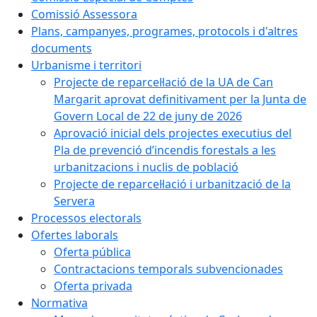
Comissió Assessora
Plans, campanyes, programes, protocols i d'altres
documents
Urbanisme i territori
Projecte de reparcel·lació de la UA de Can
Margarit aprovat definitivament per la Junta de
Govern Local de 22 de juny de 2026
Aprovació inicial dels projectes executius del
Pla de prevenció d’incendis forestals a les
urbanitzacions i nuclis de població
Projecte de reparcel·lació i urbanització de la
Servera
Processos electorals
Ofertes laborals
Oferta pública
Contractacions temporals subvencionades
Oferta privada
Normativa