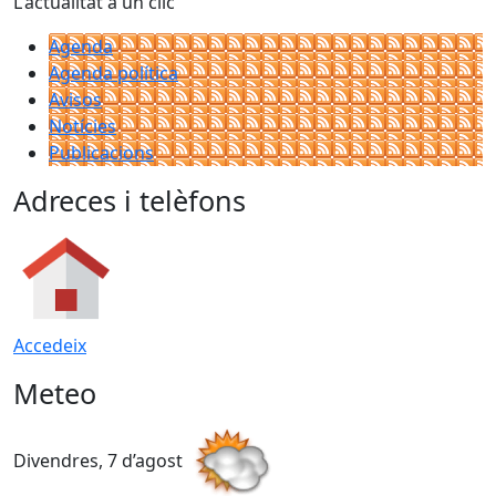
L'actualitat a un clic
Agenda
Agenda política
Avisos
Notícies
Publicacions
Adreces i telèfons
Accedeix
Meteo
Divendres, 7 d’agost
D