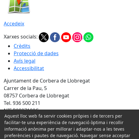
Accedeix
Xarxes socials:
Crèdits
Protecció de dades
Avís legal
Accessibilitat
Ajuntament de Corbera de Llobregat
Carrer de la Pau, 5
08757 Corbera de Llobregat
Tel. 936 500 211
NIF P0807100C
Aquest lloc web fa servir cookies pròpies i de tercers per
Amb la col·laboració de:
facilitar-te una experiència de navegació òptima i recollir
informació anònima per millorar i adaptar-nos a les teves
preferències i pautes de navegació. Navegar sense acceptar