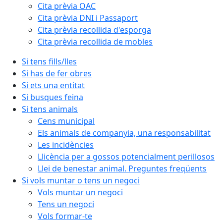
Cita prèvia OAC
Cita prèvia DNI i Passaport
Cita prèvia recollida d'esporga
Cita prèvia recollida de mobles
Si tens fills/lles
Si has de fer obres
Si ets una entitat
Si busques feina
Si tens animals
Cens municipal
Els animals de companyia, una responsabilitat
Les incidències
Llicència per a gossos potencialment perillosos
Llei de benestar animal. Preguntes freqüents
Si vols muntar o tens un negoci
Vols muntar un negoci
Tens un negoci
Vols formar-te