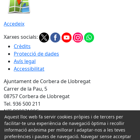
Accedeix
Xarxes socials:
Crèdits
Protecció de dades
Avís legal
Accessibilitat
Ajuntament de Corbera de Llobregat
Carrer de la Pau, 5
08757 Corbera de Llobregat
Tel. 936 500 211
NIF P0807100C
Aquest lloc web fa servir cookies pròpies i de tercers per
Amb la col·laboració de:
facilitar-te una experiència de navegació òptima i recollir
informació anònima per millorar i adaptar-nos a les teves
preferències i pautes de navegació. Navegar sense acceptar