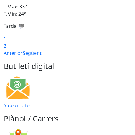
T.Màx: 33°
T
T.Min: 24°
T
Tarda
1
2
Anterior
Següent
Butlletí digital
Subscriu-te
Plànol / Carrers