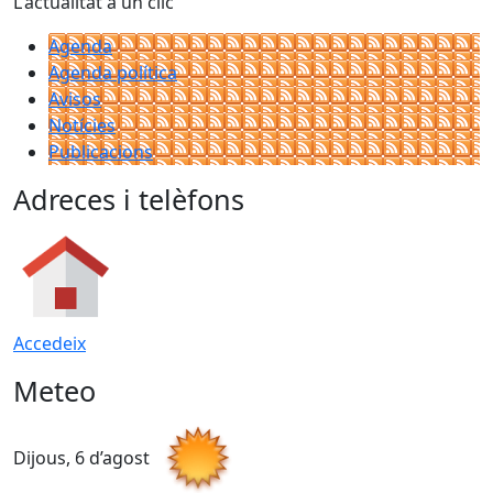
L'actualitat a un clic
Agenda
Agenda política
Avisos
Notícies
Publicacions
Adreces i telèfons
Accedeix
Meteo
Dijous, 6 d’agost
D