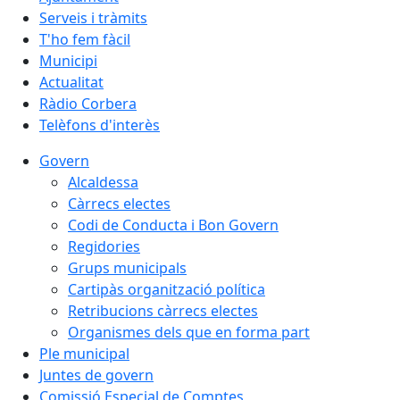
Serveis i tràmits
T'ho fem fàcil
Municipi
Actualitat
Ràdio Corbera
Telèfons d'interès
Govern
Alcaldessa
Càrrecs electes
Codi de Conducta i Bon Govern
Regidories
Grups municipals
Cartipàs organització política
Retribucions càrrecs electes
Organismes dels que en forma part
Ple municipal
Juntes de govern
Comissió Especial de Comptes