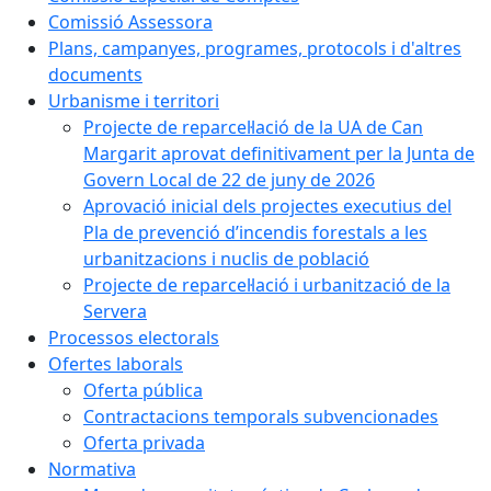
Comissió Assessora
Plans, campanyes, programes, protocols i d'altres
documents
Urbanisme i territori
Projecte de reparcel·lació de la UA de Can
Margarit aprovat definitivament per la Junta de
Govern Local de 22 de juny de 2026
Aprovació inicial dels projectes executius del
Pla de prevenció d’incendis forestals a les
urbanitzacions i nuclis de població
Projecte de reparcel·lació i urbanització de la
Servera
Processos electorals
Ofertes laborals
Oferta pública
Contractacions temporals subvencionades
Oferta privada
Normativa