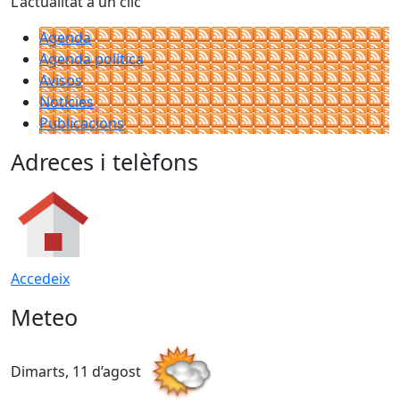
L'actualitat a un clic
Agenda
Agenda política
Avisos
Notícies
Publicacions
Adreces i telèfons
Accedeix
Meteo
Dimarts, 11 d’agost
D