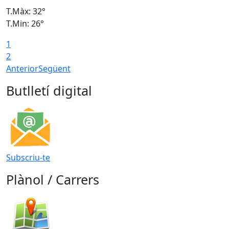
T.Màx: 32°
T
T.Min: 26°
T
1
2
Anterior
Següent
Butlletí digital
Subscriu-te
Plànol / Carrers