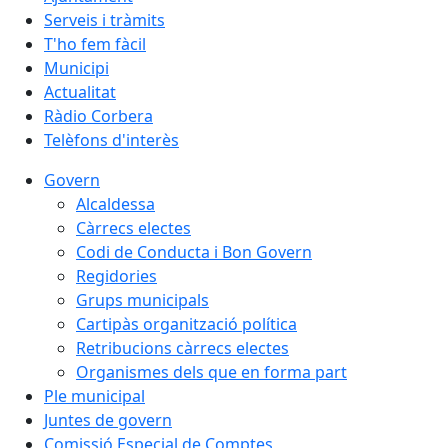
Serveis i tràmits
T'ho fem fàcil
Municipi
Actualitat
Ràdio Corbera
Telèfons d'interès
Govern
Alcaldessa
Càrrecs electes
Codi de Conducta i Bon Govern
Regidories
Grups municipals
Cartipàs organització política
Retribucions càrrecs electes
Organismes dels que en forma part
Ple municipal
Juntes de govern
Comissió Especial de Comptes