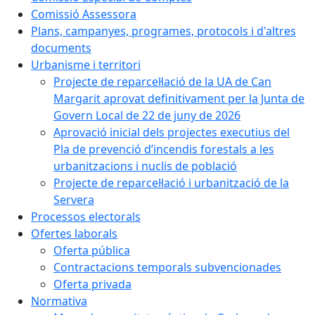
Comissió Assessora
Plans, campanyes, programes, protocols i d'altres
documents
Urbanisme i territori
Projecte de reparcel·lació de la UA de Can
Margarit aprovat definitivament per la Junta de
Govern Local de 22 de juny de 2026
Aprovació inicial dels projectes executius del
Pla de prevenció d’incendis forestals a les
urbanitzacions i nuclis de població
Projecte de reparcel·lació i urbanització de la
Servera
Processos electorals
Ofertes laborals
Oferta pública
Contractacions temporals subvencionades
Oferta privada
Normativa