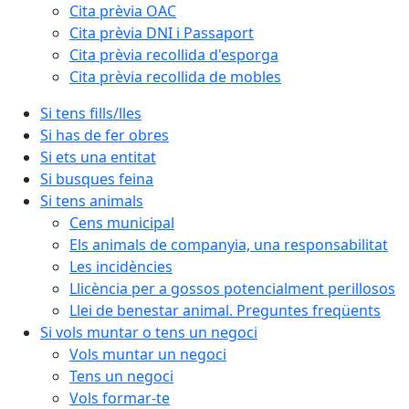
Cita prèvia OAC
Cita prèvia DNI i Passaport
Cita prèvia recollida d'esporga
Cita prèvia recollida de mobles
Si tens fills/lles
Si has de fer obres
Si ets una entitat
Si busques feina
Si tens animals
Cens municipal
Els animals de companyia, una responsabilitat
Les incidències
Llicència per a gossos potencialment perillosos
Llei de benestar animal. Preguntes freqüents
Si vols muntar o tens un negoci
Vols muntar un negoci
Tens un negoci
Vols formar-te