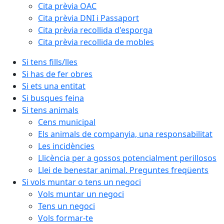
Cita prèvia OAC
Cita prèvia DNI i Passaport
Cita prèvia recollida d'esporga
Cita prèvia recollida de mobles
Si tens fills/lles
Si has de fer obres
Si ets una entitat
Si busques feina
Si tens animals
Cens municipal
Els animals de companyia, una responsabilitat
Les incidències
Llicència per a gossos potencialment perillosos
Llei de benestar animal. Preguntes freqüents
Si vols muntar o tens un negoci
Vols muntar un negoci
Tens un negoci
Vols formar-te