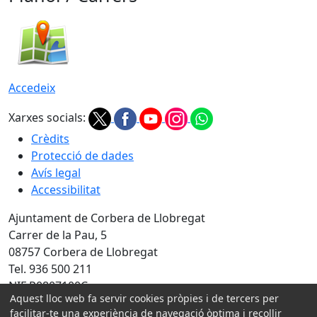
Accedeix
Xarxes socials:
Crèdits
Protecció de dades
Avís legal
Accessibilitat
Ajuntament de Corbera de Llobregat
Carrer de la Pau, 5
08757 Corbera de Llobregat
Tel. 936 500 211
NIF P0807100C
Aquest lloc web fa servir cookies pròpies i de tercers per
Amb la col·laboració de:
facilitar-te una experiència de navegació òptima i recollir