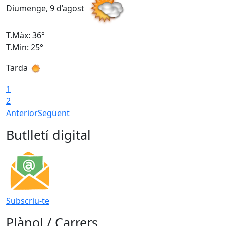
Diumenge, 9 d’agost
D
T.Màx: 36°
T
T.Min: 25°
T
Tarda
T
1
2
Anterior
Següent
Butlletí digital
Subscriu-te
Plànol / Carrers