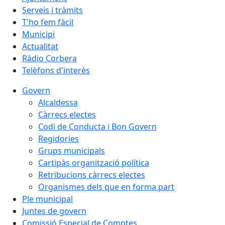
Serveis i tràmits
T'ho fem fàcil
Municipi
Actualitat
Ràdio Corbera
Telèfons d'interès
Govern
Alcaldessa
Càrrecs electes
Codi de Conducta i Bon Govern
Regidories
Grups municipals
Cartipàs organització política
Retribucions càrrecs electes
Organismes dels que en forma part
Ple municipal
Juntes de govern
Comissió Especial de Comptes