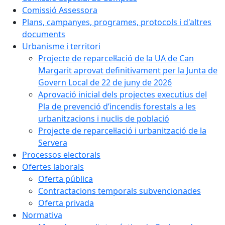
Comissió Assessora
Plans, campanyes, programes, protocols i d'altres
documents
Urbanisme i territori
Projecte de reparcel·lació de la UA de Can
Margarit aprovat definitivament per la Junta de
Govern Local de 22 de juny de 2026
Aprovació inicial dels projectes executius del
Pla de prevenció d’incendis forestals a les
urbanitzacions i nuclis de població
Projecte de reparcel·lació i urbanització de la
Servera
Processos electorals
Ofertes laborals
Oferta pública
Contractacions temporals subvencionades
Oferta privada
Normativa