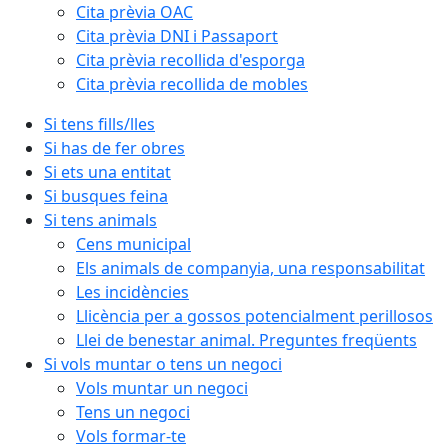
Cita prèvia OAC
Cita prèvia DNI i Passaport
Cita prèvia recollida d'esporga
Cita prèvia recollida de mobles
Si tens fills/lles
Si has de fer obres
Si ets una entitat
Si busques feina
Si tens animals
Cens municipal
Els animals de companyia, una responsabilitat
Les incidències
Llicència per a gossos potencialment perillosos
Llei de benestar animal. Preguntes freqüents
Si vols muntar o tens un negoci
Vols muntar un negoci
Tens un negoci
Vols formar-te