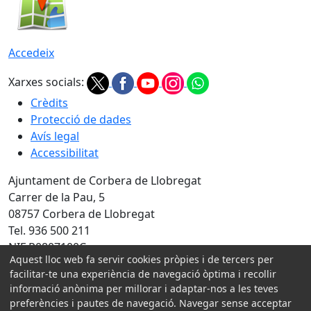
Accedeix
Xarxes socials:
Crèdits
Protecció de dades
Avís legal
Accessibilitat
Ajuntament de Corbera de Llobregat
Carrer de la Pau, 5
08757 Corbera de Llobregat
Tel. 936 500 211
NIF P0807100C
Aquest lloc web fa servir cookies pròpies i de tercers per
Amb la col·laboració de:
facilitar-te una experiència de navegació òptima i recollir
informació anònima per millorar i adaptar-nos a les teves
preferències i pautes de navegació. Navegar sense acceptar