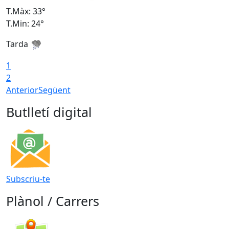
T.Màx: 33°
T
T.Min: 24°
T
Tarda
1
2
Anterior
Següent
Butlletí digital
Subscriu-te
Plànol / Carrers