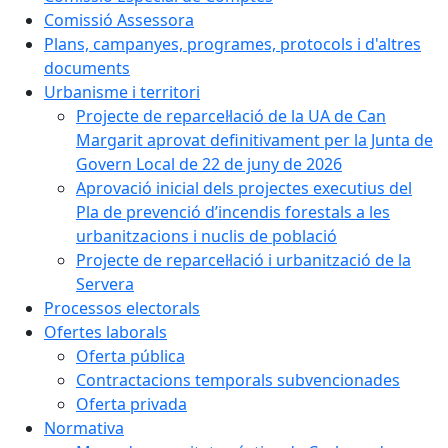
Comissió Assessora
Plans, campanyes, programes, protocols i d'altres
documents
Urbanisme i territori
Projecte de reparcel·lació de la UA de Can
Margarit aprovat definitivament per la Junta de
Govern Local de 22 de juny de 2026
Aprovació inicial dels projectes executius del
Pla de prevenció d’incendis forestals a les
urbanitzacions i nuclis de població
Projecte de reparcel·lació i urbanització de la
Servera
Processos electorals
Ofertes laborals
Oferta pública
Contractacions temporals subvencionades
Oferta privada
Normativa