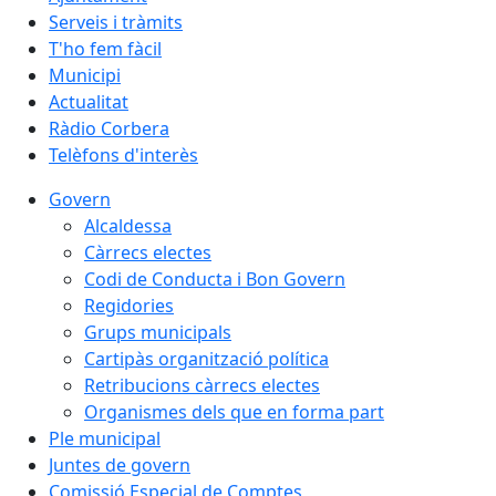
Serveis i tràmits
T'ho fem fàcil
Municipi
Actualitat
Ràdio Corbera
Telèfons d'interès
Govern
Alcaldessa
Càrrecs electes
Codi de Conducta i Bon Govern
Regidories
Grups municipals
Cartipàs organització política
Retribucions càrrecs electes
Organismes dels que en forma part
Ple municipal
Juntes de govern
Comissió Especial de Comptes