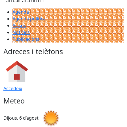
L'actualitat a un clic
Agenda
Agenda política
Avisos
Notícies
Publicacions
Adreces i telèfons
Accedeix
Meteo
Dijous, 6 d’agost
D