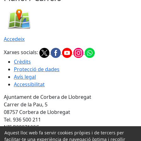
Accedeix
Xarxes socials:
Crèdits
Protecció de dades
Avís legal
Accessibilitat
Ajuntament de Corbera de Llobregat
Carrer de la Pau, 5
08757 Corbera de Llobregat
Tel. 936 500 211
NIF P0807100C
Aquest lloc web fa servir cookies pròpies i de tercers per
Amb la col·laboració de:
facilitar-te una experiència de navegació òptima i recollir