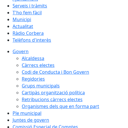
Serveis i tràmits
T'ho fem fàcil
Municipi
Actualitat
Ràdio Corbera
Telèfons d'interès
Govern
Alcaldessa
Càrrecs electes
Codi de Conducta i Bon Govern
Regidories
Grups municipals
Cartipàs organització política
Retribucions càrrecs electes
Organismes dels que en forma part
Ple municipal
Juntes de govern
Comissió Especial de Comptes