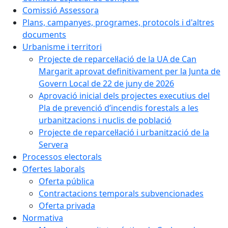
Comissió Assessora
Plans, campanyes, programes, protocols i d'altres
documents
Urbanisme i territori
Projecte de reparcel·lació de la UA de Can
Margarit aprovat definitivament per la Junta de
Govern Local de 22 de juny de 2026
Aprovació inicial dels projectes executius del
Pla de prevenció d’incendis forestals a les
urbanitzacions i nuclis de població
Projecte de reparcel·lació i urbanització de la
Servera
Processos electorals
Ofertes laborals
Oferta pública
Contractacions temporals subvencionades
Oferta privada
Normativa