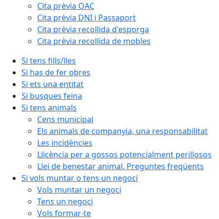
Cita prèvia OAC
Cita prèvia DNI i Passaport
Cita prèvia recollida d'esporga
Cita prèvia recollida de mobles
Si tens fills/lles
Si has de fer obres
Si ets una entitat
Si busques feina
Si tens animals
Cens municipal
Els animals de companyia, una responsabilitat
Les incidències
Llicència per a gossos potencialment perillosos
Llei de benestar animal. Preguntes freqüents
Si vols muntar o tens un negoci
Vols muntar un negoci
Tens un negoci
Vols formar-te