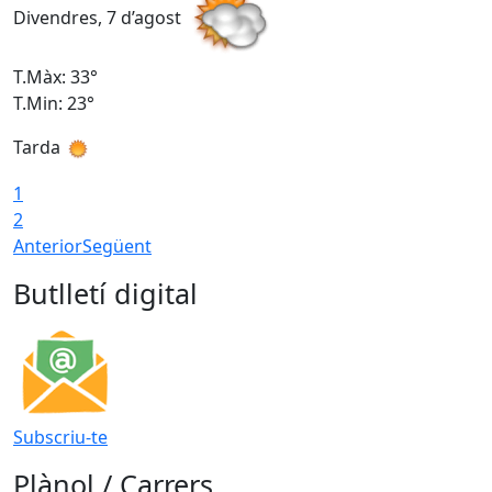
Divendres, 7 d’agost
D
T.Màx: 33°
T
T.Min: 23°
T
Tarda
1
2
Anterior
Següent
Butlletí digital
Subscriu-te
Plànol / Carrers