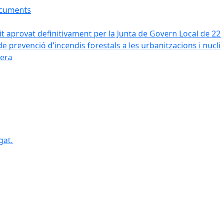
ocuments
it aprovat definitivament per la Junta de Govern Local de 2
de prevenció d’incendis forestals a les urbanitzacions i nucl
vera
gat.