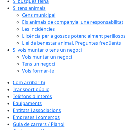
Si busques feina
Si tens animals
Cens municipal
Els animals de companyia, una responsabilitat
Les incidències
Llicència per a gossos potencialment perillosos
Llei de benestar animal. Preguntes freqüents
Si vols muntar o tens un negoci
Vols muntar un negoci
Tens un negoci
Vols formar-te
Com arribar-hi
Transport públic
Telèfons d'interès
Equipaments
Entitats i associacions
Empreses i comerços
Guia de carrers / Plànol