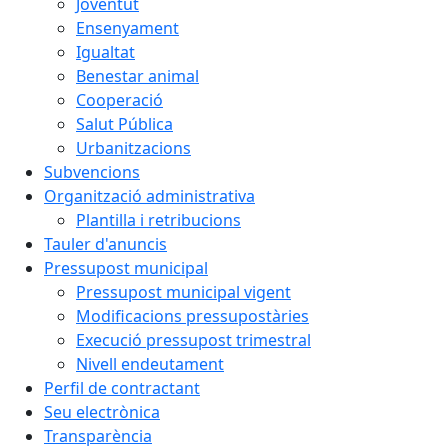
Joventut
Ensenyament
Igualtat
Benestar animal
Cooperació
Salut Pública
Urbanitzacions
Subvencions
Organització administrativa
Plantilla i retribucions
Tauler d'anuncis
Pressupost municipal
Pressupost municipal vigent
Modificacions pressupostàries
Execució pressupost trimestral
Nivell endeutament
Perfil de contractant
Seu electrònica
Transparència