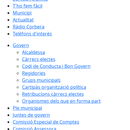
T'ho fem fàcil
Municipi
Actualitat
Ràdio Corbera
Telèfons d'interès
Govern
Alcaldessa
Càrrecs electes
Codi de Conducta i Bon Govern
Regidories
Grups municipals
Cartipàs organització política
Retribucions càrrecs electes
Organismes dels que en forma part
Ple municipal
Juntes de govern
Comissió Especial de Comptes
Comissió Assessora