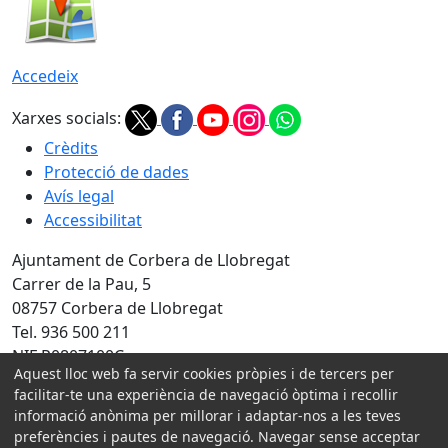
Accedeix
Xarxes socials:
Crèdits
Protecció de dades
Avís legal
Accessibilitat
Ajuntament de Corbera de Llobregat
Carrer de la Pau, 5
08757 Corbera de Llobregat
Tel. 936 500 211
NIF P0807100C
Aquest lloc web fa servir cookies pròpies i de tercers per
Amb la col·laboració de:
facilitar-te una experiència de navegació òptima i recollir
informació anònima per millorar i adaptar-nos a les teves
preferències i pautes de navegació. Navegar sense acceptar