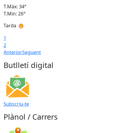
T.Màx: 34°
T
T.Min: 26°
T
Tarda
T
1
2
Anterior
Següent
Butlletí digital
Subscriu-te
Plànol / Carrers