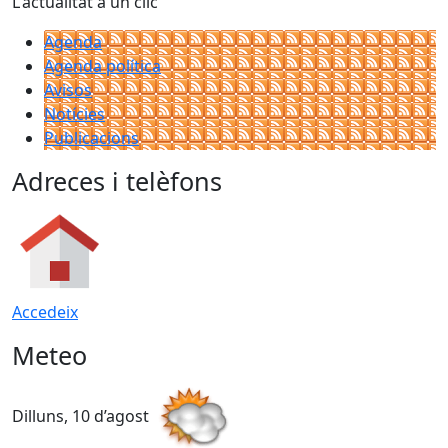
L'actualitat a un clic
Agenda
Agenda política
Avisos
Notícies
Publicacions
Adreces i telèfons
Accedeix
Meteo
Dilluns, 10 d’agost
D