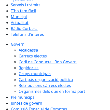
Serveis i tràmits
T'ho fem fàcil
Municipi
Actualitat
Ràdio Corbera
Telèfons d'interès
Govern
Alcaldessa
Càrrecs electes
Codi de Conducta i Bon Govern
Regidories
Grups municipals
Cartipàs organització política
Retribucions càrrecs electes
Organismes dels que en forma part
Ple municipal
Juntes de govern
Comissió Especial de Comptes