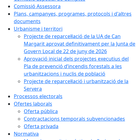
Comissió Assessora
Plans, campanyes, programes, protocols i d'altres
documents
Urbanisme i territori
Projecte de reparcel·lació de la UA de Can
Margarit aprovat definitivament per la Junta de
Govern Local de 22 de juny de 2026
Aprovació inicial dels projectes executius del
Pla de prevenció d’incendis forestals a les
urbanitzacions i nuclis de població
Projecte de reparcel·lació i urbanització de la
Servera
Processos electorals
Ofertes laborals
Oferta pública
Contractacions temporals subvencionades
Oferta privada
Normativa