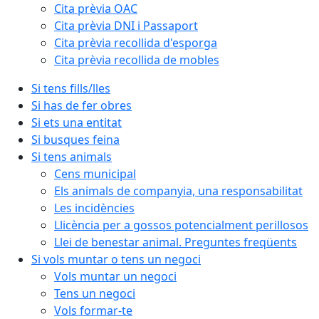
Cita prèvia OAC
Cita prèvia DNI i Passaport
Cita prèvia recollida d'esporga
Cita prèvia recollida de mobles
Si tens fills/lles
Si has de fer obres
Si ets una entitat
Si busques feina
Si tens animals
Cens municipal
Els animals de companyia, una responsabilitat
Les incidències
Llicència per a gossos potencialment perillosos
Llei de benestar animal. Preguntes freqüents
Si vols muntar o tens un negoci
Vols muntar un negoci
Tens un negoci
Vols formar-te