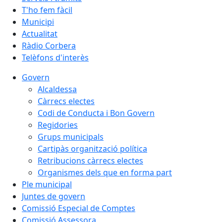
T'ho fem fàcil
Municipi
Actualitat
Ràdio Corbera
Telèfons d'interès
Govern
Alcaldessa
Càrrecs electes
Codi de Conducta i Bon Govern
Regidories
Grups municipals
Cartipàs organització política
Retribucions càrrecs electes
Organismes dels que en forma part
Ple municipal
Juntes de govern
Comissió Especial de Comptes
Comissió Assessora