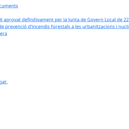
ocuments
it aprovat definitivament per la Junta de Govern Local de 2
de prevenció d’incendis forestals a les urbanitzacions i nucl
vera
gat.