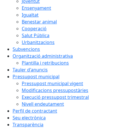
Joventut
Ensenyament
Igualtat
Benestar animal
Cooperació
Salut Pública
Urbanitzacions
Subvencions
Organització administrativa
Plantilla i retribucions
Tauler d'anuncis
Pressupost municipal
Pressupost municipal vigent
Modificacions pressupostàries
Execució pressupost trimestral
Nivell endeutament
Perfil de contractant
Seu electrònica
Transparència