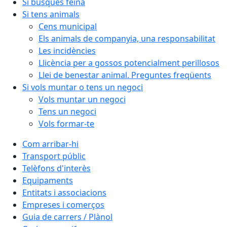
Si busques feina
Si tens animals
Cens municipal
Els animals de companyia, una responsabilitat
Les incidències
Llicència per a gossos potencialment perillosos
Llei de benestar animal. Preguntes freqüents
Si vols muntar o tens un negoci
Vols muntar un negoci
Tens un negoci
Vols formar-te
Com arribar-hi
Transport públic
Telèfons d'interès
Equipaments
Entitats i associacions
Empreses i comerços
Guia de carrers / Plànol