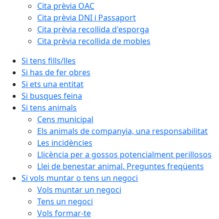
Cita prèvia OAC
Cita prèvia DNI i Passaport
Cita prèvia recollida d'esporga
Cita prèvia recollida de mobles
Si tens fills/lles
Si has de fer obres
Si ets una entitat
Si busques feina
Si tens animals
Cens municipal
Els animals de companyia, una responsabilitat
Les incidències
Llicència per a gossos potencialment perillosos
Llei de benestar animal. Preguntes freqüents
Si vols muntar o tens un negoci
Vols muntar un negoci
Tens un negoci
Vols formar-te