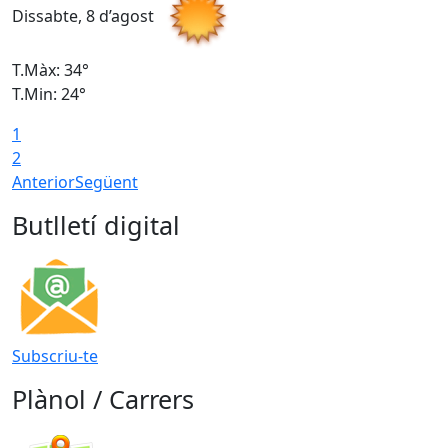
Dissabte, 8 d’agost
D
T.Màx: 34°
T
T.Min: 24°
T
1
2
Anterior
Següent
Butlletí digital
Subscriu-te
Plànol / Carrers