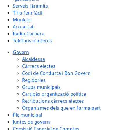
Serveis i tràmits
T'ho fem fàcil
Municipi
Actualitat
Ràdio Corbera
Telèfons d'interès
Govern
Alcaldessa
Càrrecs electes
Codi de Conducta i Bon Govern
Regidories
Grups municipals
Cartipàs organització política
Retribucions càrrecs electes
Organismes dels que en forma part
Ple municipal
Juntes de govern
Comissió Especial de Comptes