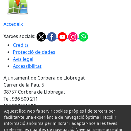
Accedeix
Xarxes socials:
Crèdits
Protecció de dades
Avís legal
Accessibilitat
Ajuntament de Corbera de Llobregat
Carrer de la Pau, 5
08757 Corbera de Llobregat
Tel. 936 500 211
NIF P0807100C
Aquest lloc web fa servir cookies pròpies i de tercers per
facilitar-te una experiència de navegació òptima i recollir
Amb la col·laboració de:
informació anònima per millorar i adaptar-nos a les teves
preferències i pautes de navegació. Navegar sense acceptar