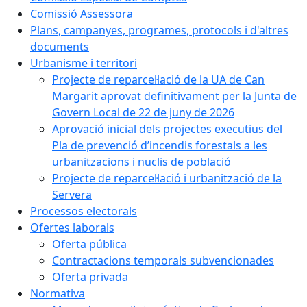
Comissió Assessora
Plans, campanyes, programes, protocols i d'altres
documents
Urbanisme i territori
Projecte de reparcel·lació de la UA de Can
Margarit aprovat definitivament per la Junta de
Govern Local de 22 de juny de 2026
Aprovació inicial dels projectes executius del
Pla de prevenció d’incendis forestals a les
urbanitzacions i nuclis de població
Projecte de reparcel·lació i urbanització de la
Servera
Processos electorals
Ofertes laborals
Oferta pública
Contractacions temporals subvencionades
Oferta privada
Normativa