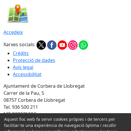
Accedeix
Xarxes socials:
Crèdits
Protecció de dades
Avís legal
Accessibilitat
Ajuntament de Corbera de Llobregat
Carrer de la Pau, 5
08757 Corbera de Llobregat
Tel. 936 500 211
NIF P0807100C
Aquest lloc web fa servir cookies pròpies i de tercers per
Amb la col·laboració de:
facilitar-te una experiència de navegació òptima i recollir