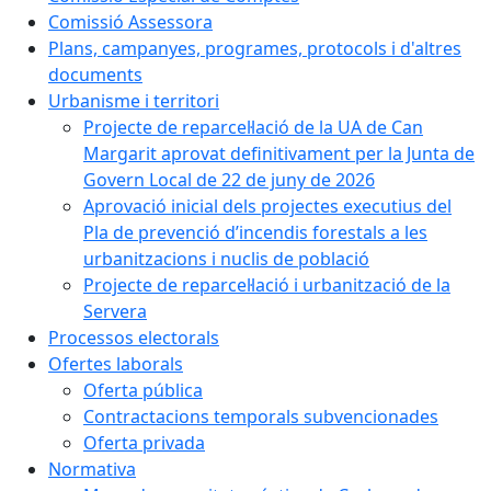
Comissió Assessora
Plans, campanyes, programes, protocols i d'altres
documents
Urbanisme i territori
Projecte de reparcel·lació de la UA de Can
Margarit aprovat definitivament per la Junta de
Govern Local de 22 de juny de 2026
Aprovació inicial dels projectes executius del
Pla de prevenció d’incendis forestals a les
urbanitzacions i nuclis de població
Projecte de reparcel·lació i urbanització de la
Servera
Processos electorals
Ofertes laborals
Oferta pública
Contractacions temporals subvencionades
Oferta privada
Normativa