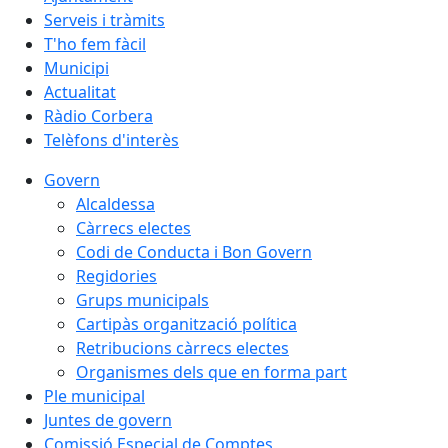
Serveis i tràmits
T'ho fem fàcil
Municipi
Actualitat
Ràdio Corbera
Telèfons d'interès
Govern
Alcaldessa
Càrrecs electes
Codi de Conducta i Bon Govern
Regidories
Grups municipals
Cartipàs organització política
Retribucions càrrecs electes
Organismes dels que en forma part
Ple municipal
Juntes de govern
Comissió Especial de Comptes