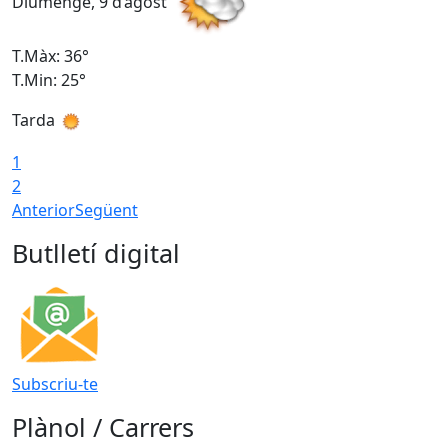
Diumenge, 9 d’agost
D
T.Màx: 36°
T
T.Min: 25°
T
Tarda
T
1
2
Anterior
Següent
Butlletí digital
Subscriu-te
Plànol / Carrers