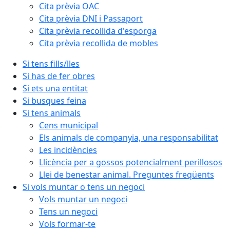
Cita prèvia OAC
Cita prèvia DNI i Passaport
Cita prèvia recollida d'esporga
Cita prèvia recollida de mobles
Si tens fills/lles
Si has de fer obres
Si ets una entitat
Si busques feina
Si tens animals
Cens municipal
Els animals de companyia, una responsabilitat
Les incidències
Llicència per a gossos potencialment perillosos
Llei de benestar animal. Preguntes freqüents
Si vols muntar o tens un negoci
Vols muntar un negoci
Tens un negoci
Vols formar-te