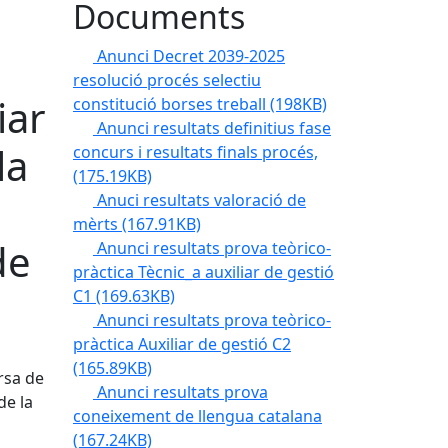
Documents
Anunci Decret 2039-2025
resolució procés selectiu
iar
constitució borses treball
(198KB)
Anunci resultats definitius fase
la
concurs i resultats finals procés,
(175.19KB)
Anuci resultats valoració de
mèrts
(167.91KB)
de
Anunci resultats prova teòrico-
pràctica Tècnic_a auxiliar de gestió
C1
(169.63KB)
Anunci resultats prova teòrico-
pràctica Auxiliar de gestió C2
(165.89KB)
rsa de
Anunci resultats prova
de la
coneixement de llengua catalana
(167.24KB)