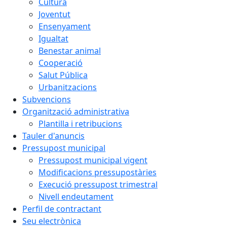
Cultura
Joventut
Ensenyament
Igualtat
Benestar animal
Cooperació
Salut Pública
Urbanitzacions
Subvencions
Organització administrativa
Plantilla i retribucions
Tauler d'anuncis
Pressupost municipal
Pressupost municipal vigent
Modificacions pressupostàries
Execució pressupost trimestral
Nivell endeutament
Perfil de contractant
Seu electrònica