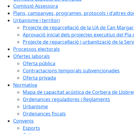
Comissió Assessora
Plans, campanyes, programes, protocols i d'altres d
Urbanisme i territori
Projecte de reparcel·lació de la UA de Can Margar
Aprovació inicial dels projectes executius del Pla 
Projecte de reparcel·lació i urbanització de la Ser
Processos electorals
Ofertes laborals
Oferta pública
Contractacions temporals subvencionades
Oferta privada
Normativa
Mapa de capacitat acústica de Corbera de Llobre
Ordenances reguladores i Reglaments
Urbanisme
Ordenances fiscals
Convenis
Esports