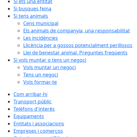
Si ets una entitat
Si busques feina
Si tens animals
Cens municipal
Els animals de companyia, una responsabilitat
Les incidències
Llicència per a gossos potencialment perillosos
Llei de benestar animal. Preguntes freqüents
Si vols muntar o tens un negoci
Vols muntar un negoci
Tens un negoci
Vols formar-te
Com arribar-hi
Transport públic
Telèfons d'interès
Equipaments
Entitats i associacions
Empreses i comerços