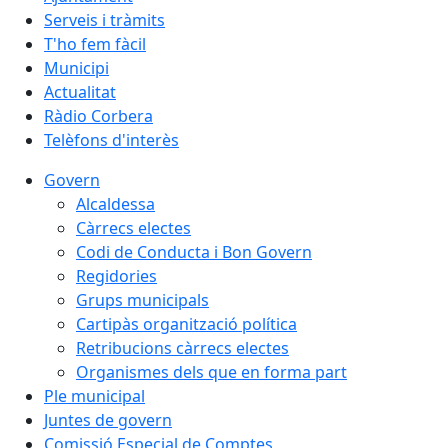
Serveis i tràmits
T'ho fem fàcil
Municipi
Actualitat
Ràdio Corbera
Telèfons d'interès
Govern
Alcaldessa
Càrrecs electes
Codi de Conducta i Bon Govern
Regidories
Grups municipals
Cartipàs organització política
Retribucions càrrecs electes
Organismes dels que en forma part
Ple municipal
Juntes de govern
Comissió Especial de Comptes