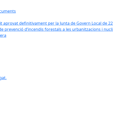
ocuments
it aprovat definitivament per la Junta de Govern Local de 2
de prevenció d’incendis forestals a les urbanitzacions i nucl
vera
gat.