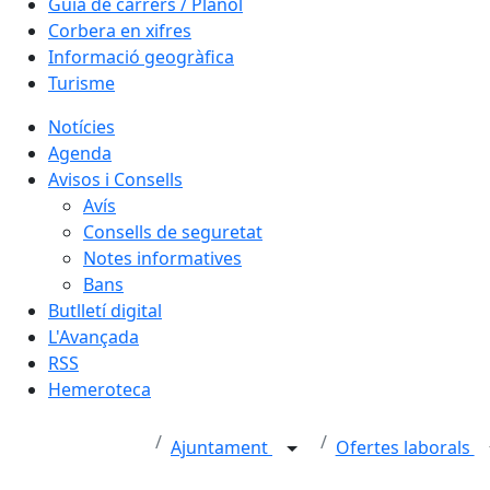
Guia de carrers / Plànol
Corbera en xifres
Informació geogràfica
Turisme
Notícies
Agenda
Avisos i Consells
Avís
Consells de seguretat
Notes informatives
Bans
Butlletí digital
L'Avançada
RSS
Hemeroteca
Ajuntament
Ofertes laborals