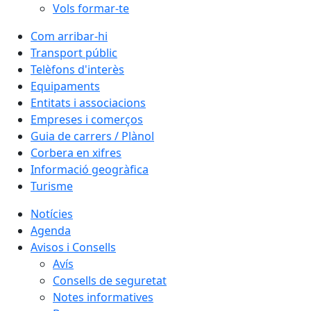
Vols formar-te
Com arribar-hi
Transport públic
Telèfons d'interès
Equipaments
Entitats i associacions
Empreses i comerços
Guia de carrers / Plànol
Corbera en xifres
Informació geogràfica
Turisme
Notícies
Agenda
Avisos i Consells
Avís
Consells de seguretat
Notes informatives