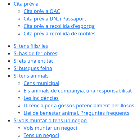
Cita prèvia
Cita prèvia OAC
Cita prèvia DNI i Passaport
Cita prèvia recollida d'esporga
Cita prèvia recollida de mobles
Si tens fills/lles
Si has de fer obres
Si ets una entitat
Si busques feina
Si tens animals
Cens municipal
Els animals de companyia, una responsabilitat
Les incidències
Llicència per a gossos potencialment perillosos
Llei de benestar animal. Preguntes freqüents
Si vols muntar o tens un negoci
Vols muntar un negoci
Tens un negoci