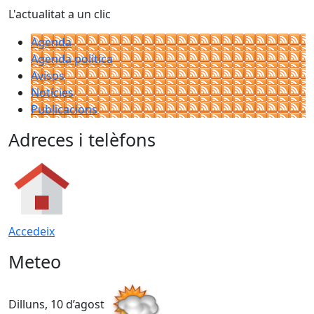
L'actualitat a un clic
Agenda
Agenda política
Avisos
Notícies
Publicacions
Adreces i telèfons
Accedeix
Meteo
Dilluns, 10 d’agost
D