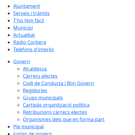
Ajuntament
Serveis i tràmits
T'ho fem fàcil
Municipi
Actualitat
Ràdio Corbera
Telèfons d'interès
Govern
Alcaldessa
Càrrecs electes
Codi de Conducta i Bon Govern
Regidories
Grups municipals
Cartipàs organització política
Retribucions càrrecs electes
Organismes dels que en forma part
Ple municipal
Juntes de govern