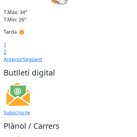
T.Màx: 34°
T
T.Min: 26°
T
Tarda
T
1
2
Anterior
Següent
Butlletí digital
Subscriu-te
Plànol / Carrers