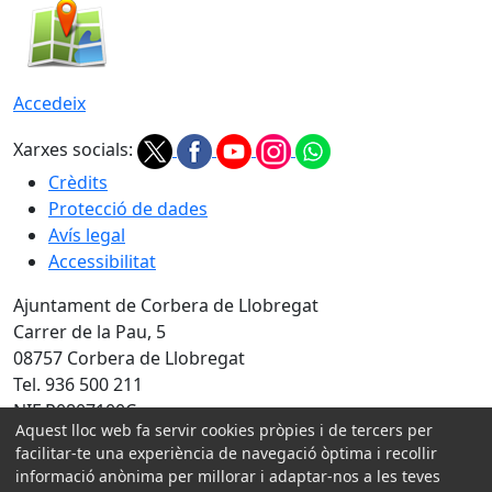
Accedeix
Xarxes socials:
Crèdits
Protecció de dades
Avís legal
Accessibilitat
Ajuntament de Corbera de Llobregat
Carrer de la Pau, 5
08757 Corbera de Llobregat
Tel. 936 500 211
NIF P0807100C
Aquest lloc web fa servir cookies pròpies i de tercers per
Amb la col·laboració de:
facilitar-te una experiència de navegació òptima i recollir
informació anònima per millorar i adaptar-nos a les teves