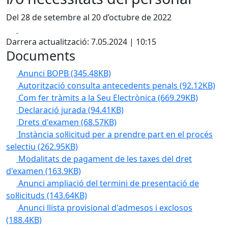
Del 28 de setembre al 20 d’octubre de 2022
Facebook
X
Darrera actualització: 7.05.2024 | 10:15
Documents
Anunci BOPB
(345.48KB)
Autorització consulta antecedents penals
(92.12KB)
Com fer tràmits a la Seu Electrònica
(669.29KB)
Declaració jurada
(94.41KB)
Drets d'examen
(68.57KB)
Instància sol·licitud per a prendre part en el procés
selectiu
(262.95KB)
Modalitats de pagament de les taxes del dret
d'examen
(163.9KB)
Anunci ampliació del termini de presentació de
sol·licituds
(143.64KB)
Anunci llista provisional d'admesos i exclosos
(188.4KB)