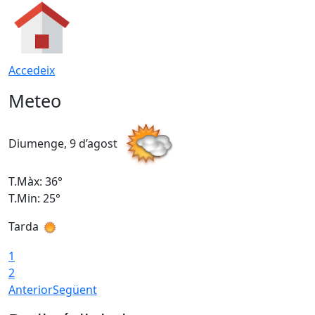
Accedeix
Meteo
Diumenge, 9 d’agost
D
T.Màx: 36°
T
T.Min: 25°
T
Tarda
T
1
2
Anterior
Següent