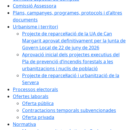
Comissió Assessora
Plans, campanyes, programes, protocols i d'altres
documents
Urbanisme i territori
Projecte de reparcel·lació de la UA de Can
Margarit aprovat definitivament per la Junta de
Govern Local de 22 de juny de 2026
Aprovació inicial dels projectes executius del
Pla de prevenció d’incendis forestals a les
urbanitzacions i nuclis de població
Projecte de reparcel·lació i urbanització de la
Servera
Processos electorals
Ofertes laborals
Oferta pública
Contractacions temporals subvencionades
Oferta privada
Normativa