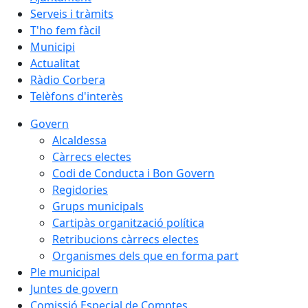
Serveis i tràmits
T'ho fem fàcil
Municipi
Actualitat
Ràdio Corbera
Telèfons d'interès
Govern
Alcaldessa
Càrrecs electes
Codi de Conducta i Bon Govern
Regidories
Grups municipals
Cartipàs organització política
Retribucions càrrecs electes
Organismes dels que en forma part
Ple municipal
Juntes de govern
Comissió Especial de Comptes