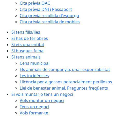
Cita prèvia OAC
Cita prèvia DNI i Passaport
Cita prèvia recollida d'esporga
Cita prèvia recollida de mobles
Si tens fills/lles
Si has de fer obres
Si ets una entitat
Si busques feina
Si tens animals
Cens municipal
Els animals de companyia, una responsabilitat
Les incidències
Llicència per a gossos potencialment perillosos
Llei de benestar animal. Preguntes freqüents
Si vols muntar o tens un negoci
Vols muntar un negoci
Tens un negoci
Vols formar-te