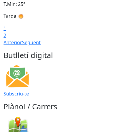
T.Min: 25°
T
Tarda
T
1
2
Anterior
Següent
Butlletí digital
Subscriu-te
Plànol / Carrers