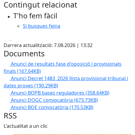
Contingut relacionat
T'ho fem fàcil
Si busques feina
Facebook
X
Darrera actualització: 7.08.2026 | 13:32
Documents
Anunci de resultats fase d'oposició i provisionals
finals
(167.64KB)
Anunci Decret 1483_2026 llista provisional tribunal i
dates proves
(190.29KB)
Anunci BOPB bases reguladores
(358.64KB)
Anunci DOGC convocatòria
(673.73KB)
Anunci BOE convocatòria
(170.53KB)
RSS
L'actualitat a un clic