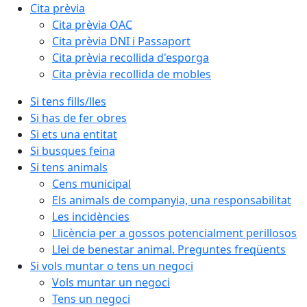
Cita prèvia
Cita prèvia OAC
Cita prèvia DNI i Passaport
Cita prèvia recollida d'esporga
Cita prèvia recollida de mobles
Si tens fills/lles
Si has de fer obres
Si ets una entitat
Si busques feina
Si tens animals
Cens municipal
Els animals de companyia, una responsabilitat
Les incidències
Llicència per a gossos potencialment perillosos
Llei de benestar animal. Preguntes freqüents
Si vols muntar o tens un negoci
Vols muntar un negoci
Tens un negoci