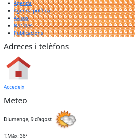
Agenda
Agenda política
Avisos
Notícies
Publicacions
Adreces i telèfons
Accedeix
Meteo
Diumenge, 9 d’agost
D
T.Màx: 36°
T