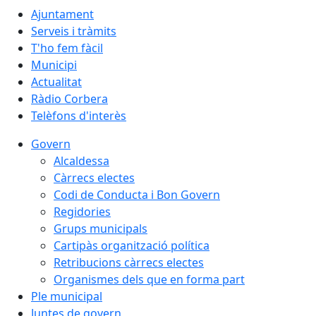
Ajuntament
Serveis i tràmits
T'ho fem fàcil
Municipi
Actualitat
Ràdio Corbera
Telèfons d'interès
Govern
Alcaldessa
Càrrecs electes
Codi de Conducta i Bon Govern
Regidories
Grups municipals
Cartipàs organització política
Retribucions càrrecs electes
Organismes dels que en forma part
Ple municipal
Juntes de govern