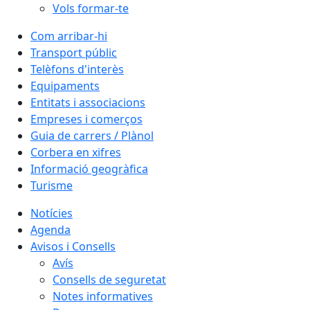
Vols formar-te
Com arribar-hi
Transport públic
Telèfons d'interès
Equipaments
Entitats i associacions
Empreses i comerços
Guia de carrers / Plànol
Corbera en xifres
Informació geogràfica
Turisme
Notícies
Agenda
Avisos i Consells
Avís
Consells de seguretat
Notes informatives