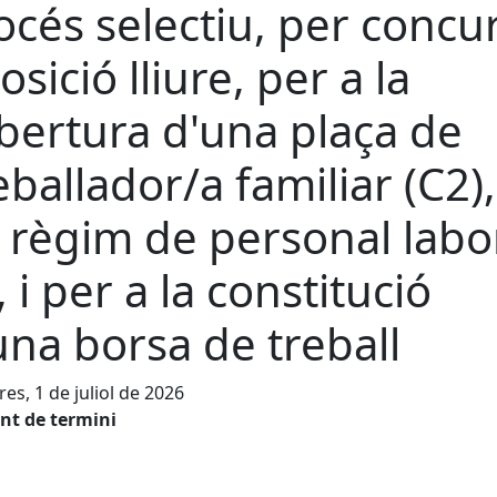
océs selectiu, per concu
osició lliure, per a la
bertura d'una plaça de
eballador/a familiar (C2),
 règim de personal labo
, i per a la constitució
una borsa de treball
es, 1 de juliol de 2026
nt de termini