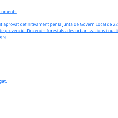
ocuments
it aprovat definitivament per la Junta de Govern Local de 2
de prevenció d’incendis forestals a les urbanitzacions i nucl
vera
gat.