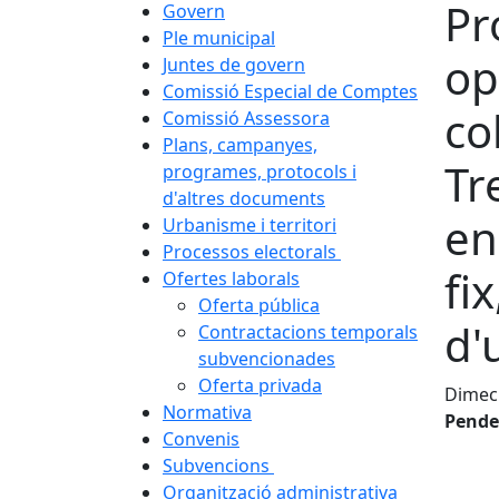
Pr
Govern
Ple municipal
op
Juntes de govern
Comissió Especial de Comptes
co
Comissió Assessora
Plans, campanyes,
Tr
programes, protocols i
d'altres documents
en
Urbanisme i territori
Processos electorals
fix
Ofertes laborals
Oferta pública
d'
Contractacions temporals
subvencionades
Oferta privada
Dimecr
Normativa
Pende
Convenis
Subvencions
Organització administrativa