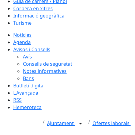
Guia de carrers / Plànol
Corbera en xifres
Informació geogràfica
Turisme
Notícies
Agenda
Avisos i Consells
Avís
Consells de seguretat
Notes informatives
Bans
Butlletí digital
L'Avançada
RSS
Hemeroteca
Ajuntament
Ofertes laborals