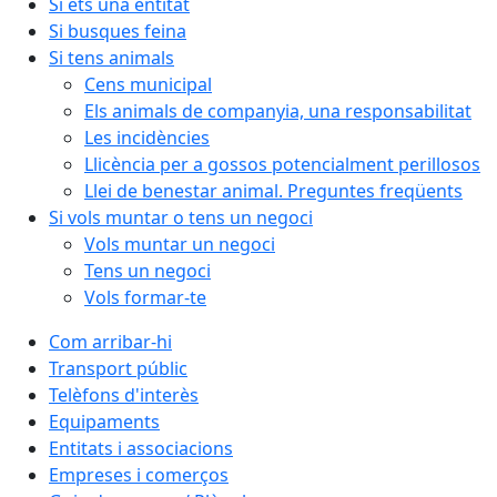
Si ets una entitat
Si busques feina
Si tens animals
Cens municipal
Els animals de companyia, una responsabilitat
Les incidències
Llicència per a gossos potencialment perillosos
Llei de benestar animal. Preguntes freqüents
Si vols muntar o tens un negoci
Vols muntar un negoci
Tens un negoci
Vols formar-te
Com arribar-hi
Transport públic
Telèfons d'interès
Equipaments
Entitats i associacions
Empreses i comerços