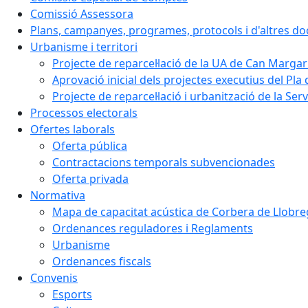
Comissió Assessora
Plans, campanyes, programes, protocols i d'altres d
Urbanisme i territori
Projecte de reparcel·lació de la UA de Can Margar
Aprovació inicial dels projectes executius del Pla 
Projecte de reparcel·lació i urbanització de la Ser
Processos electorals
Ofertes laborals
Oferta pública
Contractacions temporals subvencionades
Oferta privada
Normativa
Mapa de capacitat acústica de Corbera de Llobre
Ordenances reguladores i Reglaments
Urbanisme
Ordenances fiscals
Convenis
Esports