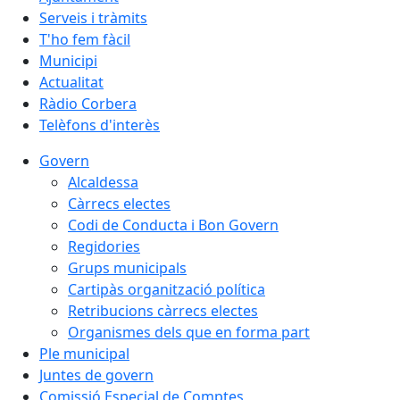
Serveis i tràmits
T'ho fem fàcil
Municipi
Actualitat
Ràdio Corbera
Telèfons d'interès
Govern
Alcaldessa
Càrrecs electes
Codi de Conducta i Bon Govern
Regidories
Grups municipals
Cartipàs organització política
Retribucions càrrecs electes
Organismes dels que en forma part
Ple municipal
Juntes de govern
Comissió Especial de Comptes