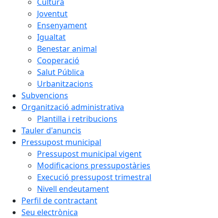
Cultura
Joventut
Ensenyament
Igualtat
Benestar animal
Cooperació
Salut Pública
Urbanitzacions
Subvencions
Organització administrativa
Plantilla i retribucions
Tauler d'anuncis
Pressupost municipal
Pressupost municipal vigent
Modificacions pressupostàries
Execució pressupost trimestral
Nivell endeutament
Perfil de contractant
Seu electrònica