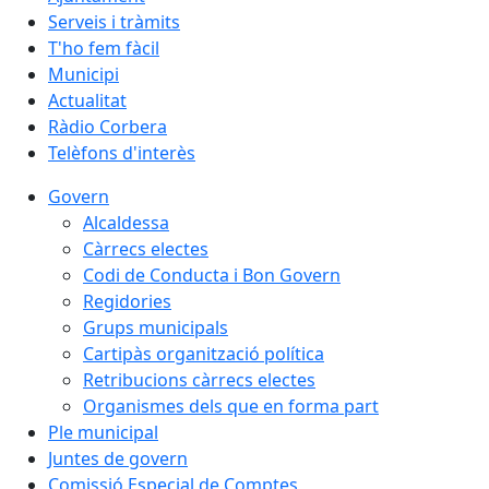
Serveis i tràmits
T'ho fem fàcil
Municipi
Actualitat
Ràdio Corbera
Telèfons d'interès
Govern
Alcaldessa
Càrrecs electes
Codi de Conducta i Bon Govern
Regidories
Grups municipals
Cartipàs organització política
Retribucions càrrecs electes
Organismes dels que en forma part
Ple municipal
Juntes de govern
Comissió Especial de Comptes