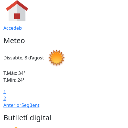
Accedeix
Meteo
Dissabte, 8 d’agost
D
T.Màx: 34°
T
T.Min: 24°
T
1
2
Anterior
Següent
Butlletí digital