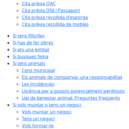
Cita prèvia OAC
Cita prèvia DNI i Passaport
Cita prèvia recollida d'esporga
Cita prèvia recollida de mobles
Si tens fills/lles
Si has de fer obres
Si ets una entitat
Si busques feina
Si tens animals
Cens municipal
Els animals de companyia, una responsabilitat
Les incidències
Llicència per a gossos potencialment perillosos
Llei de benestar animal. Preguntes freqüents
Si vols muntar o tens un negoci
Vols muntar un negoci
Tens un negoci
Vols formar-te