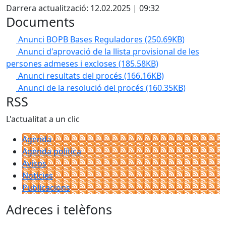
Darrera actualització: 12.02.2025 | 09:32
Documents
Anunci BOPB Bases Reguladores
(250.69KB)
Anunci d'aprovació de la llista provisional de les
persones admeses i excloses
(185.58KB)
Anunci resultats del procés
(166.16KB)
Anunci de la resolució del procés
(160.35KB)
RSS
L'actualitat a un clic
Agenda
Agenda política
Avisos
Notícies
Publicacions
Adreces i telèfons