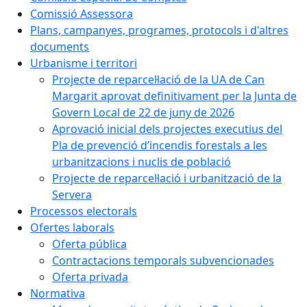
Comissió Assessora
Plans, campanyes, programes, protocols i d'altres
documents
Urbanisme i territori
Projecte de reparcel·lació de la UA de Can
Margarit aprovat definitivament per la Junta de
Govern Local de 22 de juny de 2026
Aprovació inicial dels projectes executius del
Pla de prevenció d’incendis forestals a les
urbanitzacions i nuclis de població
Projecte de reparcel·lació i urbanització de la
Servera
Processos electorals
Ofertes laborals
Oferta pública
Contractacions temporals subvencionades
Oferta privada
Normativa