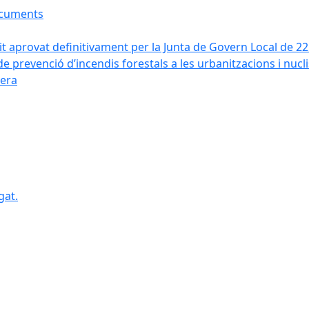
ocuments
it aprovat definitivament per la Junta de Govern Local de 2
de prevenció d’incendis forestals a les urbanitzacions i nucl
vera
gat.