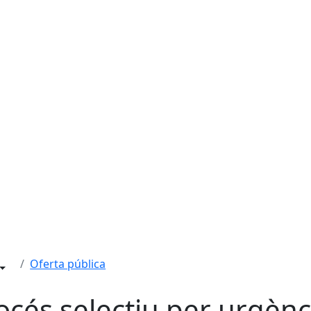
Oferta pública
océs selectiu per urgènc