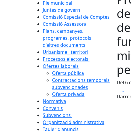
Ple municipal
de
Juntes de govern
Comissió Especial de Comptes
de 
Comissió Assessora
Plans, campanyes,
fu
programes, protocols i
d'altres documents
mi
Urbanisme i territori
Processos electorals
pe
Ofertes laborals
Oferta pública
Contractacions temporals
Del 6 
subvencionades
Fa
Oferta privada
Darrer
Normativa
Convenis
Subvencions
Organització administrativa
Tauler d'anuncis