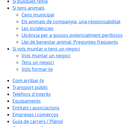
Si busques feina
Si tens animals
Cens municipal
Els animals de companyia, una responsabilitat
Les incidències
Llicència per a gossos potencialment perillosos
Llei de benestar animal. Preguntes freqüents
Si vols muntar o tens un negoci
Vols muntar un negoci
Tens un negoci
Vols formar-te
Com arribar-hi
Transport públic
Telèfons d'interès
Equipaments
Entitats i associacions
Empreses i comerços
Guia de carrers / Plànol