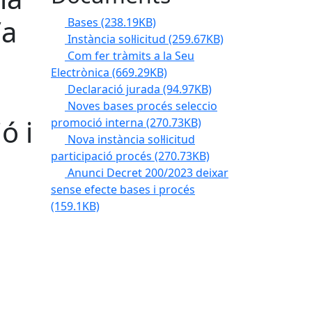
/a
Bases
(238.19KB)
Instància sol·licitud
(259.67KB)
Com fer tràmits a la Seu
Electrònica
(669.29KB)
Declaració jurada
(94.97KB)
Noves bases procés seleccio
ó i
promoció interna
(270.73KB)
Nova instància sol·licitud
participació procés
(270.73KB)
Anunci Decret 200/2023 deixar
sense efecte bases i procés
(159.1KB)