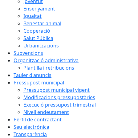
Joventut
Ensenyament
Igualtat
Benestar animal
Cooperació
Salut Pública
Urbanitzacions
Subvencions
Organització administrativa
Plantilla i retribucions
Tauler d'anuncis
Pressupost municipal
Pressupost municipal vigent
Modificacions pressupostàries
Execució pressupost trimestral
Nivell endeutament
Perfil de contractant
Seu electrònica
Transparència