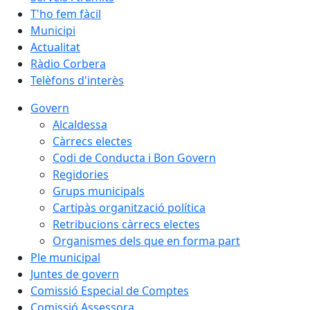
T'ho fem fàcil
Municipi
Actualitat
Ràdio Corbera
Telèfons d'interès
Govern
Alcaldessa
Càrrecs electes
Codi de Conducta i Bon Govern
Regidories
Grups municipals
Cartipàs organització política
Retribucions càrrecs electes
Organismes dels que en forma part
Ple municipal
Juntes de govern
Comissió Especial de Comptes
Comissió Assessora